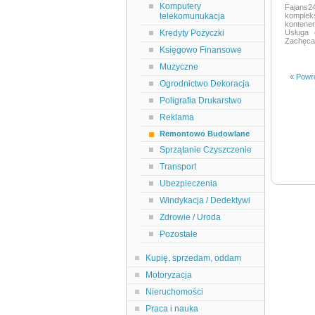
Komputery
Fajans2
telekomunukacja
komplek
kontener
Kredyty Pożyczki
Usługa 
Zachęcam
Księgowo Finansowe
Muzyczne
« Powró
Ogrodnictwo Dekoracja
Poligrafia Drukarstwo
Reklama
Remontowo Budowlane
Sprzątanie Czyszczenie
Transport
Ubezpieczenia
Windykacja / Dedektywi
Zdrowie / Uroda
Pozostałe
Kupię, sprzedam, oddam
Motoryzacja
Nieruchomości
Praca i nauka