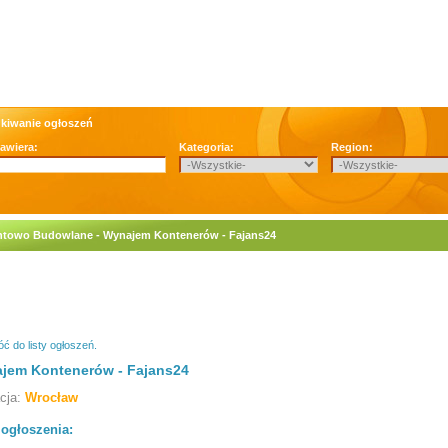
kiwanie ogłoszeń
zawiera:
Kategoria:
Region:
towo Budowlane - Wynajem Kontenerów - Fajans24
ć do listy ogłoszeń.
jem Kontenerów - Fajans24
acja:
Wrocław
 ogłoszenia: