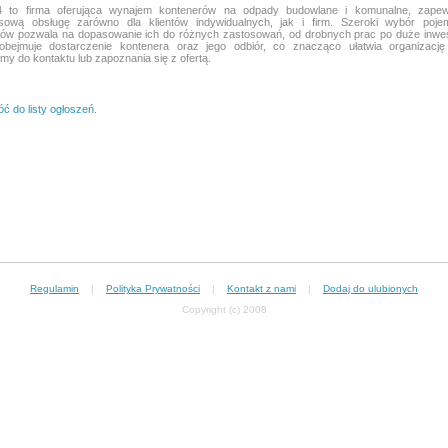
4 to firma oferująca wynajem kontenerów na odpady budowlane i komunalne, zapew
sową obsługę zarówno dla klientów indywidualnych, jak i firm. Szeroki wybór poje
ów pozwala na dopasowanie ich do różnych zastosowań, od drobnych prac po duże inwes
obejmuje dostarczenie kontenera oraz jego odbiór, co znacząco ułatwia organizację
y do kontaktu lub zapoznania się z ofertą.
ć do listy ogłoszeń.
Regulamin
|
Polityka Prywatności
|
Kontakt z nami
|
Dodaj do ulubionych
Copyright (c) 2008