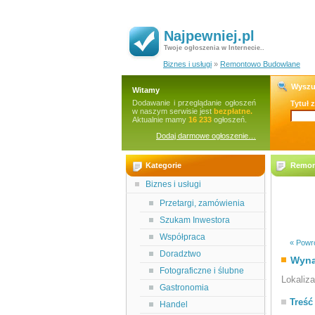
Najpewniej.pl
Twoje ogłoszenia w Internecie..
Biznes i usługi
»
Remontowo Budowlane
Wyszu
Witamy
Dodawanie i przeglądanie ogłoszeń
Tytuł 
w naszym serwisie jest
bezpłatne.
Aktualnie mamy
16 233
ogłoszeń.
Dodaj darmowe ogłoszenie…
Kategorie
Remon
Biznes i usługi
Przetargi, zamówienia
Szukam Inwestora
Współpraca
« Powró
Doradztwo
Wyna
Fotograficzne i ślubne
Lokaliz
Gastronomia
Treść
Handel