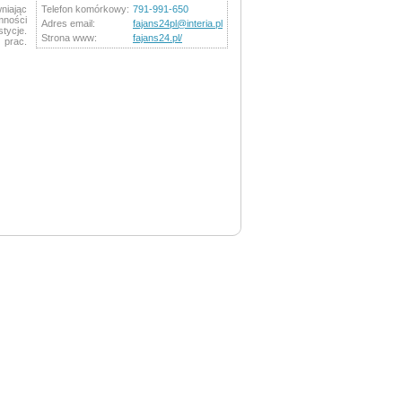
niając
Telefon komórkowy:
791-991-650
mności
Adres email:
fajans24pl@interia.pl
tycje.
Strona www:
fajans24.pl/
 prac.