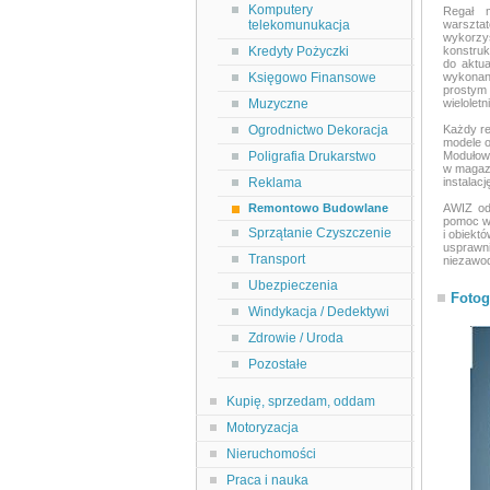
Komputery
Regał 
telekomunukacja
warszta
wykorzy
Kredyty Pożyczki
konstruk
do aktua
Księgowo Finansowe
wykonane
prostym
Muzyczne
wieloletn
Ogrodnictwo Dekoracja
Każdy r
modele o
Poligrafia Drukarstwo
Modułowa
w magazy
Reklama
instalac
Remontowo Budowlane
AWIZ od 
pomoc w 
Sprzątanie Czyszczenie
i obiekt
usprawni
Transport
niezawod
Ubezpieczenia
Fotog
Windykacja / Dedektywi
Zdrowie / Uroda
Pozostałe
Kupię, sprzedam, oddam
Motoryzacja
Nieruchomości
Praca i nauka