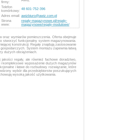
AWIZ
firmy:
Telefon
48 601-752-396
komórkowy:
Adres email:
awizbiuro@awiz.com.pl
Strona
regaly-magazynowe.pl/regaly-
www:
magazynowe/regaly-modulowe/
 oraz wymiarów pomieszczenia. Oferta obejmuje
two stworzyć funkcjonalny system magazynowania.
ejącej konstrukcji. Regały znajdują zastosowanie
h gospodarczych. System montażu zapewnia łatwą
rzy dużych obciążeniach.
 jakości regały, ale również fachowe doradztwo,
 jak i kompleksowe wyposażenie dużych magazynów
cjonalne i łatwe do rozbudowy rozwiązanie, które
awdzony wybór dla przedsiębiorstw poszukujących
achowują wysoką jakość użytkowania.