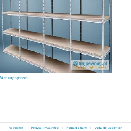
ć do listy ogłoszeń.
Regulamin
|
Polityka Prywatności
|
Kontakt z nami
|
Dodaj do ulubionych