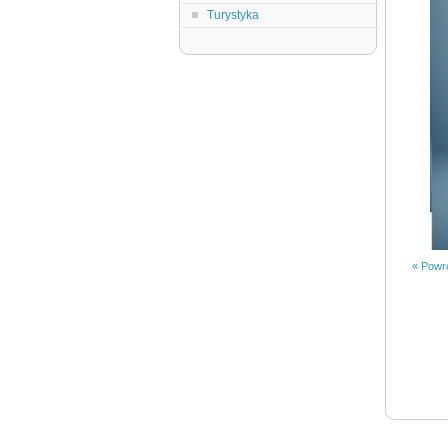
Turystyka
« Powró