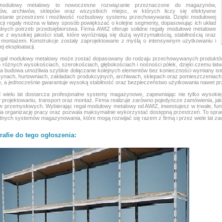
modułowy metalowy to nowoczesne rozwiązanie przeznaczone do magazynów,
tów, archiwów, sklepów oraz wszystkich miejsc, w których liczy się efektywne
stanie przestrzeni i możliwość rozbudowy systemu przechowywania. Dzięki modułowej
cji regały można w łatwy sposób powiększać o kolejne segmenty, dopasowując ich układ
lnych potrzeb przedsiębiorstwa. Firma AWIZ oferuje solidne regały modułowe metalowe
 z wysokiej jakości stali, które wyróżniają się dużą wytrzymałością, stabilnością oraz
 montażem. Konstrukcje zostały zaprojektowane z myślą o intensywnym użytkowaniu i
iej eksploatacji.
egał modułowy metalowy może zostać dopasowany do rodzaju przechowywanych produktów
 różnych wysokościach, szerokościach, głębokościach i nośności półek, dzięki czemu ła
 budowa umożliwia szybkie dołączanie kolejnych elementów bez konieczności wymiany istni
nach, hurtowniach, zakładach produkcyjnych, archiwach, sklepach oraz pomieszczeniac
ję, a jednocześnie gwarantuje wysoką stabilność oraz bezpieczeństwo użytkowania nawet p
wielu lat dostarcza profesjonalne systemy magazynowe, zapewniając nie tylko wysokiej
projektowaniu, transport oraz montaż. Firma realizuje zarówno pojedyncze zamówienia,
ów przemysłowych. Wybierając regał modułowy metalowy od AWIZ, inwestujesz w trwałe, funk
a organizację pracy oraz pozwala maksymalnie wykorzystać dostępną przestrzeń. To spr
nych systemów magazynowania, które mogą rozwijać się razem z firmą i przez wiele lat z
rafie do tego ogłoszenia: