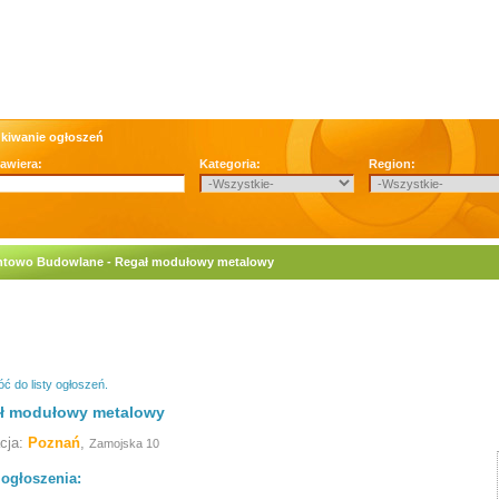
kiwanie ogłoszeń
zawiera:
Kategoria:
Region:
towo Budowlane - Regał modułowy metalowy
ć do listy ogłoszeń.
ł modułowy metalowy
acja:
Poznań
,
Zamojska 10
 ogłoszenia: