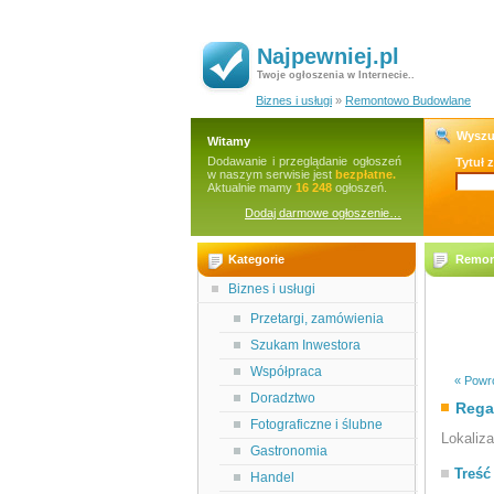
Najpewniej.pl
Twoje ogłoszenia w Internecie..
Biznes i usługi
»
Remontowo Budowlane
Wyszu
Witamy
Dodawanie i przeglądanie ogłoszeń
Tytuł 
w naszym serwisie jest
bezpłatne.
Aktualnie mamy
16 248
ogłoszeń.
Dodaj darmowe ogłoszenie…
Kategorie
Remon
Biznes i usługi
Przetargi, zamówienia
Szukam Inwestora
Współpraca
« Powró
Doradztwo
Rega
Fotograficzne i ślubne
Lokaliz
Gastronomia
Treść
Handel