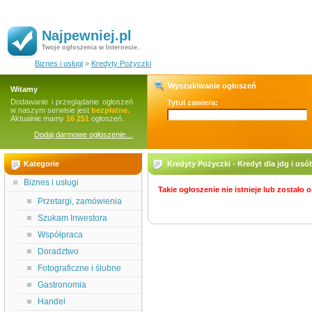
Najpewniej.pl
Twoje ogłoszenia w Internecie..
Biznes i usługi
»
Kredyty Pożyczki
Wyszukiwanie ogłoszeń
Witamy
Dodawanie i przeglądanie ogłoszeń
Tytuł zawiera:
w naszym serwisie jest
bezpłatne.
Aktualnie mamy
16 251
ogłoszeń.
Dodaj darmowe ogłoszenie…
Kategorie
Kredyty Pożyczki - Kredyt dla jdg i o
Biznes i usługi
Takie ogłoszenie nie istnieje lub zostało
Przetargi, zamówienia
Szukam Inwestora
Współpraca
Doradztwo
Fotograficzne i ślubne
Gastronomia
Handel