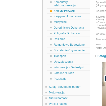
Komputery
Sprawdź 
telekomunukacja
(aktywny
Kredyty Pożyczki
Szukasz 
Księgowo Finansowe
Szybkie 
- Kwoty:
Muzyczne
- Okres 
- Forma
Ogrodnictwo Dekoracja
- Wypłat
Poligrafia Drukarstwo
Wysoka 
Reklama
Polecam
Remontowo Budowlane
*****
Nota: Og
Sprzątanie Czyszczenie
Fotog
Transport
Ubezpieczenia
Windykacja / Dedektywi
Zdrowie / Uroda
Pozostałe
Kupię, sprzedam, oddam
Motoryzacja
Nieruchomości
Praca i nauka