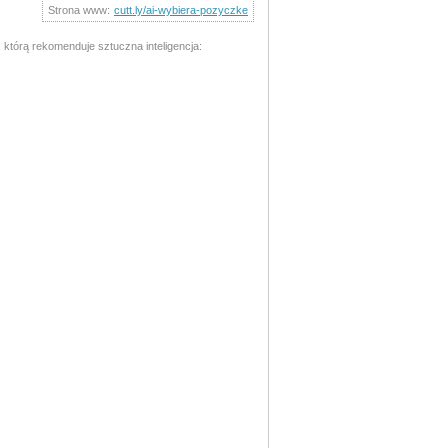
Strona www:
cutt.ly/ai-wybiera-pozyczke
którą rekomenduje sztuczna inteligencja: