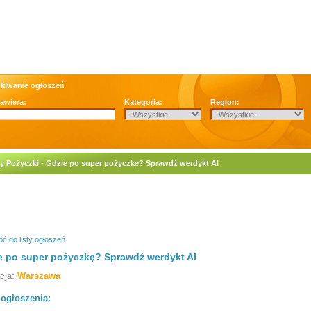
kiwanie ogłoszeń
zawiera:
Kategoria:
Region:
y Pożyczki - Gdzie po super pożyczkę? Sprawdź werdykt AI
ć do listy ogłoszeń.
e po super pożyczkę? Sprawdź werdykt AI
acja:
Warszawa
 ogłoszenia: