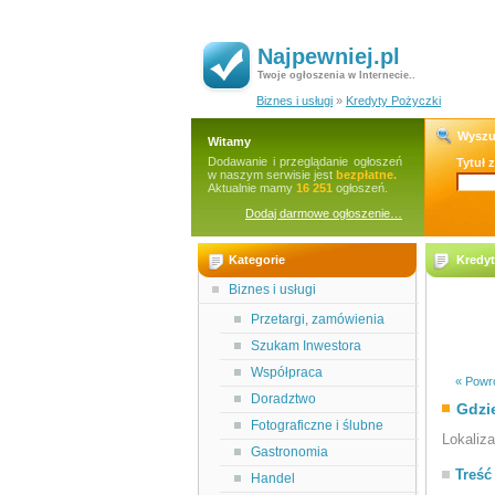
Najpewniej.pl
Twoje ogłoszenia w Internecie..
Biznes i usługi
»
Kredyty Pożyczki
Wyszu
Witamy
Dodawanie i przeglądanie ogłoszeń
Tytuł 
w naszym serwisie jest
bezpłatne.
Aktualnie mamy
16 251
ogłoszeń.
Dodaj darmowe ogłoszenie…
Kategorie
Kredyt
Biznes i usługi
Przetargi, zamówienia
Szukam Inwestora
Współpraca
« Powró
Doradztwo
Gdzi
Fotograficzne i ślubne
Lokaliz
Gastronomia
Treść
Handel