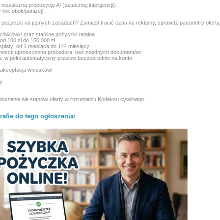
niezależną propozycję AI (sztucznej inteligencji):
 link obok/poniżej)
pożyczki na jasnych zasadach? Zamiast tracić czas na reklamy, sprawdź parametry oferty, 
chwilówki oraz stabilne pożyczki ratalne
 od 100 zł do 150 000 zł
spłaty: od 1 miesiąca do 144 miesięcy
lności: uproszczona procedura, bez zbędnych dokumentów
a: w pełni automatyczny przelew bezpośrednio na konto
akceptacja wniosków!
y
łoszenie nie stanowi oferty w rozumieniu Kodeksu cywilnego.
rafie do tego ogłoszenia: