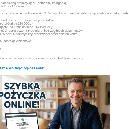
niezależną propozycję AI (sztucznej inteligencji):
 link obok/poniżej)
pożyczki na jasnych zasadach? Zamiast tracić czas na reklamy, sprawdź parametry oferty, 
chwilówki oraz stabilne pożyczki ratalne
 od 100 zł do 150 000 zł
spłaty: od 1 miesiąca do 144 miesięcy
lności: uproszczona procedura, bez zbędnych dokumentów
a: w pełni automatyczny przelew bezpośrednio na konto
akceptacja wniosków!
y
łoszenie nie stanowi oferty w rozumieniu Kodeksu cywilnego.
rafie do tego ogłoszenia: