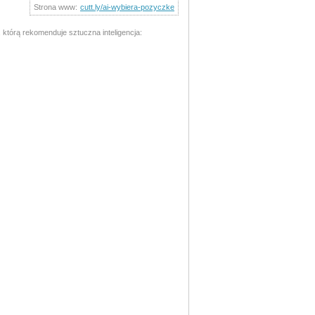
Strona www:
cutt.ly/ai-wybiera-pozyczke
którą rekomenduje sztuczna inteligencja: