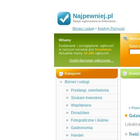
Najpewniej.pl
Twoje ogłoszenia w Internecie..
Biznes i usługi
»
Kredyty Pożyczki
Wyszu
Witamy
Dodawanie i przeglądanie ogłoszeń
Tytuł 
w naszym serwisie jest
bezpłatne.
Aktualnie mamy
16 260
ogłoszeń.
Dodaj darmowe ogłoszenie…
Kategorie
Kredyt
Biznes i usługi
Przetargi, zamówienia
Szukam Inwestora
Współpraca
« Powró
Doradztwo
Gdzi
Fotograficzne i ślubne
Lokaliz
Gastronomia
Treść
Handel