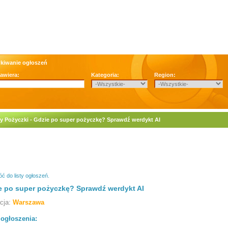
kiwanie ogłoszeń
zawiera:
Kategoria:
Region:
y Pożyczki - Gdzie po super pożyczkę? Sprawdź werdykt AI
ć do listy ogłoszeń.
e po super pożyczkę? Sprawdź werdykt AI
acja:
Warszawa
 ogłoszenia: