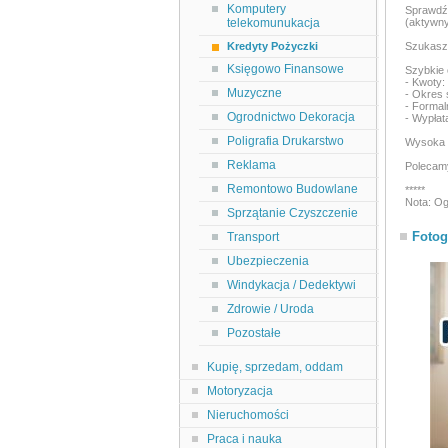
Komputery
Sprawdź 
telekomunukacja
(aktywny
Kredyty Pożyczki
Szukasz 
Księgowo Finansowe
Szybkie 
- Kwoty:
Muzyczne
- Okres 
- Forma
Ogrodnictwo Dekoracja
- Wypłat
Poligrafia Drukarstwo
Wysoka 
Reklama
Polecam
Remontowo Budowlane
*****
Nota: Og
Sprzątanie Czyszczenie
Fotog
Transport
Ubezpieczenia
Windykacja / Dedektywi
Zdrowie / Uroda
Pozostałe
Kupię, sprzedam, oddam
Motoryzacja
Nieruchomości
Praca i nauka