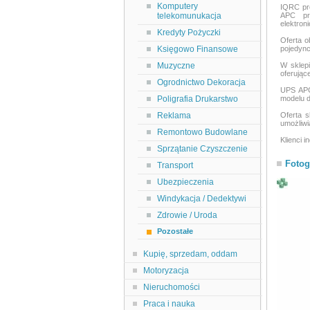
Komputery
IQRC pr
telekomunukacja
APC prz
elektron
Kredyty Pożyczki
Oferta o
Księgowo Finansowe
pojedync
Muzyczne
W sklepi
oferując
Ogrodnictwo Dekoracja
UPS APC
Poligrafia Drukarstwo
modelu do
Reklama
Oferta 
umożliwia
Remontowo Budowlane
Klienci 
Sprzątanie Czyszczenie
Fotog
Transport
Ubezpieczenia
Windykacja / Dedektywi
Zdrowie / Uroda
Pozostałe
Kupię, sprzedam, oddam
Motoryzacja
Nieruchomości
Praca i nauka