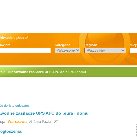
kiwanie ogłoszeń
zawiera:
Kategoria:
Region:
Miej
ałe - Niezawodne zasilacze UPS APC do biura i domu
ć do listy ogłoszeń.
awodne zasilacze UPS APC do biura i domu
acja:
Warszawa
,
Al. Jana Pawła Ii 27
 ogłoszenia: