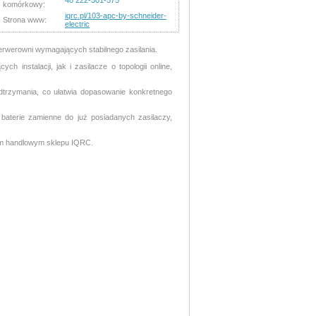
48 222-501-575
komórkowy:
iqrc.pl/103-apc-by-schneider-
Strona www:
electric
rwerowni wymagających stabilnego zasilania.
 instalacji, jak i zasilacze o topologii online,
rzymania, co ułatwia dopasowanie konkretnego
baterie zamienne do już posiadanych zasilaczy,
łem handlowym sklepu IQRC.