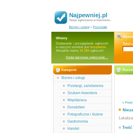
Najpewniej.pl
Twoje ogłoszenia w Internecie..
Biznes i usługi
»
Pozostałe
Wyszu
Witamy
Dodawanie i przeglądanie ogłoszeń
Tytuł 
w naszym serwisie jest
bezpłatne.
Aktualnie mamy
16 250
ogłoszeń.
Dodaj darmowe ogłoszenie…
Kategorie
Pozost
Biznes i usługi
Przetargi, zamówienia
Szukam Inwestora
Współpraca
« Powró
Doradztwo
Niez
Fotograficzne i ślubne
Lokaliz
Gastronomia
Treść
Handel