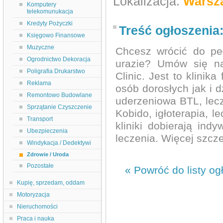
Lokalizacja:
Warsz
Komputery
telekomunukacja
Kredyty Pożyczki
Treść ogłoszenia
Księgowo Finansowe
Muzyczne
Chcesz wrócić do pe
Ogrodnictwo Dekoracja
urazie? Umów się na
Poligrafia Drukarstwo
Clinic. Jest to klinik
Reklama
osób dorosłych jak i d
Remontowo Budowlane
uderzeniowa BTL, lecz
Sprzątanie Czyszczenie
Kobido, igłoterapia, 
Transport
kliniki dobierają ind
Ubezpieczenia
leczenia. Więcej szcze
Windykacja / Dedektywi
Zdrowie / Uroda
Pozostałe
« Powróć do listy og
Kupię, sprzedam, oddam
Motoryzacja
Nieruchomości
Praca i nauka