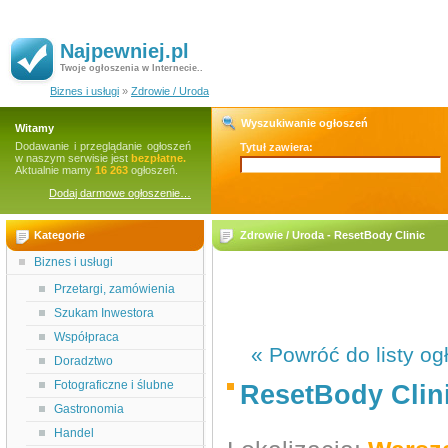
Najpewniej.pl
Twoje ogłoszenia w Internecie..
Biznes i usługi
»
Zdrowie / Uroda
Wyszukiwanie ogłoszeń
Witamy
Dodawanie i przeglądanie ogłoszeń
Tytuł zawiera:
w naszym serwisie jest
bezpłatne.
Aktualnie mamy
16 263
ogłoszeń.
Dodaj darmowe ogłoszenie…
Kategorie
Zdrowie / Uroda - ResetBody Clinic
Biznes i usługi
Przetargi, zamówienia
Szukam Inwestora
Współpraca
« Powróć do listy og
Doradztwo
Fotograficzne i ślubne
ResetBody Clin
Gastronomia
Handel