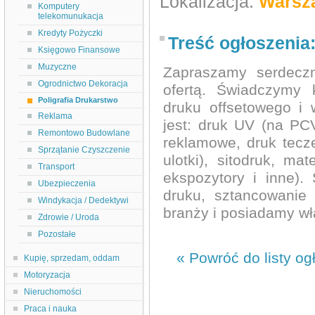
Lokalizacja:
Warsz
Komputery
telekomunukacja
Kredyty Pożyczki
Treść ogłoszenia
Księgowo Finansowe
Muzyczne
Zapraszamy serdecz
Ogrodnictwo Dekoracja
ofertą. Świadczymy 
Poligrafia Drukarstwo
druku offsetowego i 
Reklama
jest: druk UV (na PCV,
Remontowo Budowlane
reklamowe, druk tecze
Sprzątanie Czyszczenie
ulotki), sitodruk, m
Transport
ekspozytory i inne).
Ubezpieczenia
druku, sztancowanie
Windykacja / Dedektywi
branży i posiadamy wła
Zdrowie / Uroda
Pozostałe
« Powróć do listy og
Kupię, sprzedam, oddam
Motoryzacja
Nieruchomości
Praca i nauka