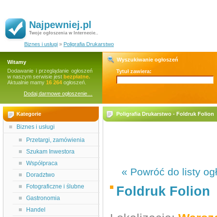
Najpewniej.pl
Twoje ogłoszenia w Internecie..
Biznes i usługi
»
Poligrafia Drukarstwo
Wyszukiwanie ogłoszeń
Witamy
Dodawanie i przeglądanie ogłoszeń
Tytuł zawiera:
w naszym serwisie jest
bezpłatne.
Aktualnie mamy
16 264
ogłoszeń.
Dodaj darmowe ogłoszenie…
Kategorie
Poligrafia Drukarstwo - Foldruk Folion
Biznes i usługi
Przetargi, zamówienia
Szukam Inwestora
Współpraca
« Powróć do listy og
Doradztwo
Fotograficzne i ślubne
Foldruk Folion
Gastronomia
Handel