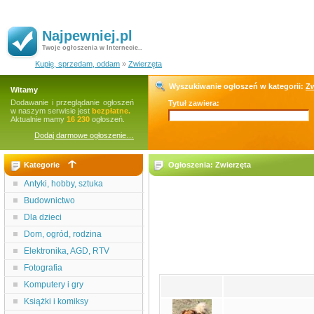
Najpewniej.pl
Twoje ogłoszenia w Internecie..
Kupię, sprzedam, oddam
»
Zwierzęta
Wyszukiwanie ogłoszeń w kategorii:
Zw
Witamy
Dodawanie i przeglądanie ogłoszeń
Tytuł zawiera:
w naszym serwisie jest
bezpłatne.
Aktualnie mamy
16 230
ogłoszeń.
Dodaj darmowe ogłoszenie…
Kategorie
Ogłoszenia: Zwierzęta
Antyki, hobby, sztuka
Budownictwo
Dla dzieci
Dom, ogród, rodzina
Elektronika, AGD, RTV
Fotografia
Komputery i gry
Książki i komiksy