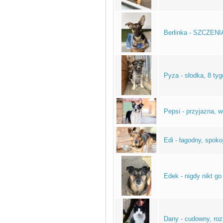
Berlinka - SZCZENI
Pyza - słodka, 8 ty
Pepsi - przyjazna, 
Edi - łagodny, spok
Edek - nigdy nikt go
Dany - cudowny, ro