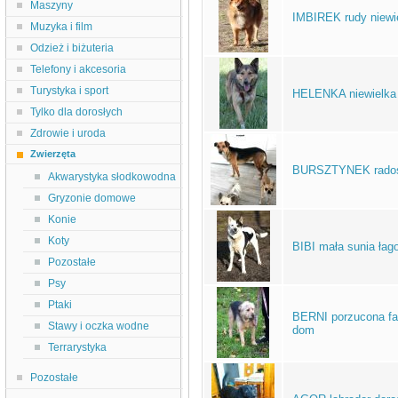
Maszyny
IMBIREK rudy niewie
Muzyka i film
Odzież i biżuteria
Telefony i akcesoria
Turystyka i sport
HELENKA niewielka 
Tylko dla dorosłych
Zdrowie i uroda
Zwierzęta
BURSZTYNEK radosn
Akwarystyka słodkowodna
Gryzonie domowe
Konie
Koty
BIBI mała sunia ła
Pozostałe
Psy
Ptaki
BERNI porzucona fa
Stawy i oczka wodne
dom
Terrarystyka
Pozostałe