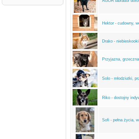
AGOR labrador doro
Hektor - cudowny, w
Drako - niebieskoo
Przyjazna, grzeczn
Solo - młodziutki, 
Riko - dostojny ind
Sofi - pełna życia, 