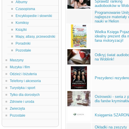
Sprawdź ranking
Albumy
audiobooków w Wobl
Czasopisma
Programowanie Unit
Encyklopedie i słowniki
najlepsze materiały 
nauki w Helion
Komiksy
Książki
Wielka Księga Poja
idealny prezent dla
Mapy, atlasy, przewodniki
fana motoryzacji!
Poradniki
Pozostałe
Odkryj świat audio
na Woblink!
Maszyny
Muzyka i film
Odzież i biżuteria
Prezydenci rezydenc
Telefony i akcesoria
Turystyka i sport
Tylko dla dorosłych
Ostrowski - seria z
dla fanów kryminałó
Zdrowie i uroda
Zwierzęta
Księgarnia SZARON
Pozostałe
Okładki na zeszyty