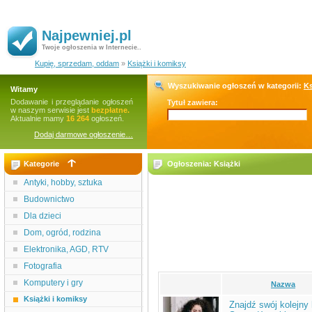
Najpewniej.pl
Twoje ogłoszenia w Internecie..
Kupię, sprzedam, oddam
»
Książki i komiksy
Wyszukiwanie ogłoszeń w kategorii:
Ks
Witamy
Dodawanie i przeglądanie ogłoszeń
Tytuł zawiera:
w naszym serwisie jest
bezpłatne.
Aktualnie mamy
16 264
ogłoszeń.
Dodaj darmowe ogłoszenie…
Kategorie
Ogłoszenia: Książki
Antyki, hobby, sztuka
Budownictwo
Dla dzieci
Dom, ogród, rodzina
Elektronika, AGD, RTV
Fotografia
Komputery i gry
Nazwa
Książki i komiksy
Znajdź swój kolejny h