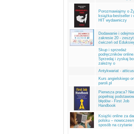
Porozmawiajmy o Ży
książka-bestseller i 
HIT wydawniczy
Dodawanie i odejmo
zakresie 20 - zeszyt
ćwiczeń od Eduksieg
Skup i sprzedaż
podręczników online
Sprzedaj i zyskaj b
zależny o
Antykwariat - atticus
Kurs angielskiego on
paroli.pl
Pierwsza praca? Nie
popełniaj podstawo
błędów - First Job
Handbook
Książki online za d
polsku – nowoczesn
sposób na czytanie