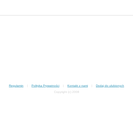
Regulamin
|
Polityka Prywatności
|
Kontakt z nami
|
Dodaj do ulubionych
Copyright (c) 2008