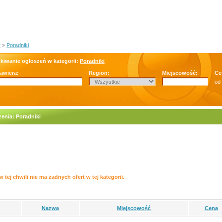
y
»
Poradniki
kiwanie ogłoszeń w kategorii:
Poradniki
zawiera:
Region:
Miejscowość:
Ce
od
enia: Poradniki
w tej chwili nie ma żadnych ofert w tej kategorii.
Nazwa
Miejscowość
Cena