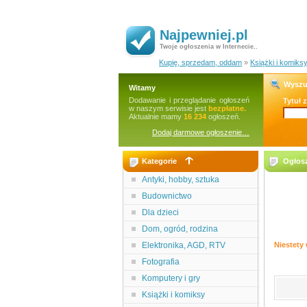
Najpewniej.pl
Twoje ogłoszenia w Internecie..
Kupię, sprzedam, oddam
»
Książki i komiks
Wyszu
Witamy
Dodawanie i przeglądanie ogłoszeń
Tytuł 
w naszym serwisie jest
bezpłatne.
Aktualnie mamy
16 234
ogłoszeń.
Dodaj darmowe ogłoszenie…
Kategorie
Ogłosz
Antyki, hobby, sztuka
Budownictwo
Dla dzieci
Dom, ogród, rodzina
Elektronika, AGD, RTV
Niestety 
Fotografia
Komputery i gry
Książki i komiksy