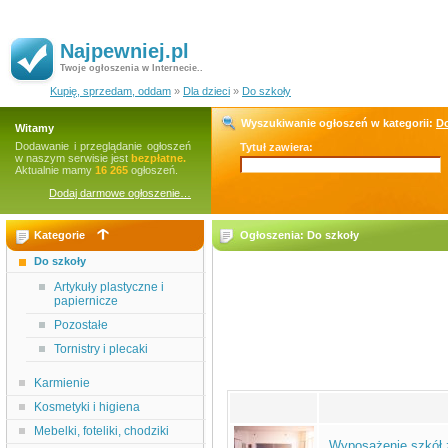
Najpewniej.pl
Twoje ogłoszenia w Internecie..
Kupię, sprzedam, oddam
»
Dla dzieci
»
Do szkoły
Wyszukiwanie ogłoszeń w kategorii:
Do
Witamy
Dodawanie i przeglądanie ogłoszeń
Tytuł zawiera:
w naszym serwisie jest
bezpłatne.
Aktualnie mamy
16 265
ogłoszeń.
Dodaj darmowe ogłoszenie…
Kategorie
Ogłoszenia: Do szkoły
Do szkoły
Artykuły plastyczne i
papiernicze
Pozostałe
Tornistry i plecaki
Karmienie
Kosmetyki i higiena
Mebelki, foteliki, chodziki
Wyposażenie szkół z