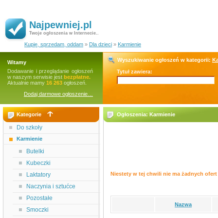
Najpewniej.pl
Twoje ogłoszenia w Internecie..
Kupię, sprzedam, oddam
»
Dla dzieci
»
Karmienie
Wyszukiwanie ogłoszeń w kategorii:
Ka
Witamy
Dodawanie i przeglądanie ogłoszeń
Tytuł zawiera:
w naszym serwisie jest
bezpłatne.
Aktualnie mamy
16 263
ogłoszeń.
Dodaj darmowe ogłoszenie…
Kategorie
Ogłoszenia: Karmienie
Do szkoły
Karmienie
Butelki
Kubeczki
Niestety w tej chwili nie ma żadnych ofert 
Laktatory
Naczynia i sztućce
Pozostałe
Nazwa
Smoczki