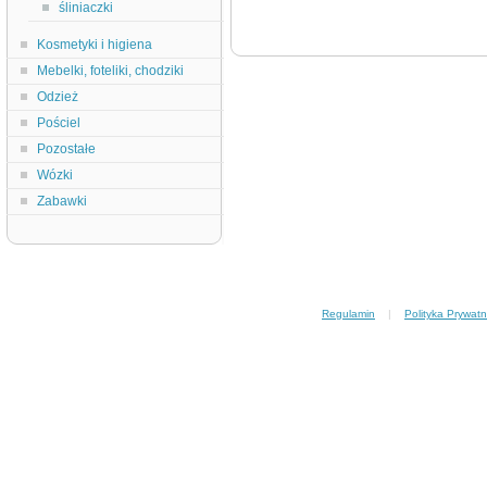
śliniaczki
Kosmetyki i higiena
Mebelki, foteliki, chodziki
Odzież
Pościel
Pozostałe
Wózki
Zabawki
Regulamin
|
Polityka Prywatn