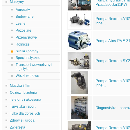
Pompa hydrauliczna
Maszyny
Prasa350Bar11KW
Agregaty
Budowlane
Pompa Rexroth A1
inne...
Leśne
Pozostałe
Przemysłowe
Pompa Atos PVE-310
Rolnicze
Silniki i pompy
Specjalistyczne
Pompa Rexroth SY2 D
Transport wewnętrzny i
logistyka
Wózki widłowe
Pompa Rexroth A1
inne...
Muzyka i film
Odzież i biżuteria
Telefony i akcesoria
Turystyka i sport
Diagnostyka i napraw
Tylko dla dorosłych
Zdrowie i uroda
Zwierzęta
Pompa Rexroth A1