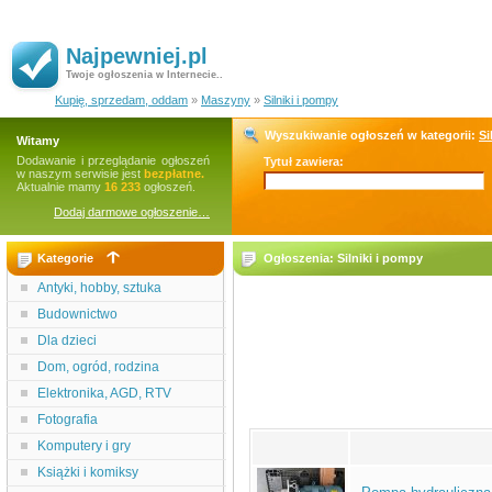
Najpewniej.pl
Twoje ogłoszenia w Internecie..
Kupię, sprzedam, oddam
»
Maszyny
»
Silniki i pompy
Wyszukiwanie ogłoszeń w kategorii:
Si
Witamy
Dodawanie i przeglądanie ogłoszeń
Tytuł zawiera:
w naszym serwisie jest
bezpłatne.
Aktualnie mamy
16 233
ogłoszeń.
Dodaj darmowe ogłoszenie…
Kategorie
Ogłoszenia: Silniki i pompy
Antyki, hobby, sztuka
Budownictwo
Dla dzieci
Dom, ogród, rodzina
Elektronika, AGD, RTV
Fotografia
Komputery i gry
Książki i komiksy