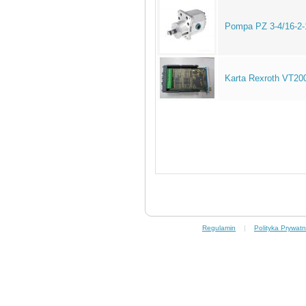
Pompa PZ 3-4/16-2-1
Karta Rexroth VT20
Regulamin
|
Polityka Prywatn