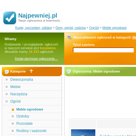
Najpewniej.pl
Twoje ogłoszenia w Internecie..
Kupię, sprzedam, oddam
»
Dom, ogród, rodzina
»
Ogród
»
Meble ogrodowe
Wyszukiwanie ogłoszeń w kategorii:
M
Witamy
Dodawanie i przeglądanie ogłoszeń
Tytuł zawiera:
w naszym serwisie jest
bezpłatne.
Aktualnie mamy
16 233
ogłoszeń.
Dodaj darmowe ogłoszenie…
Kategorie
Ogłoszenia: Meble ogrodowe
Dewocjonalia
Meble
Narzędzia
Ogród
Meble ogrodowe
Ozdoby
Pozostałe
Rośliny i sadzonki