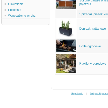
Solidne garaże blas
pojazdu!
Oświetlenie
Pozostałe
Sprzedaż piasek kr
Wyposażenie wnętrz
Doniczki rattanowe –
Grille ogrodowe
Pawilony ogrodowe 
Regulamin
|
Polityka Prywatn