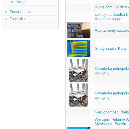
Pokoje
Kupię dom lub dzia
Praca i nauka
Uzbrojona Działka B
Turystyka
Krajobrazowego
Apartamenty szczec
Straty ciepła, Kuny,
Kawalerka jednopok
wynajmę
Kawalerka jednopok
wynajmę
Nieruchomości Biels
Wynajem Pokoi w Wy
Mysłowice, Będzin