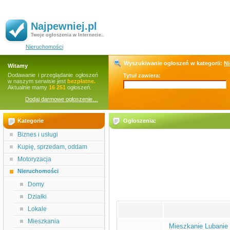
Najpewniej.pl
Twoje ogłoszenia w Internecie..
Nieruchomości
Wyszukiwanie ogłoszeń w kategorii:
N
Witamy
Dodawanie i przeglądanie ogłoszeń
Tytuł zawiera:
w naszym serwisie jest
bezpłatne.
Aktualnie mamy
16 251
ogłoszeń.
Dodaj darmowe ogłoszenie…
Kategorie
Ogłoszenia:
Biznes i usługi
Kupię, sprzedam, oddam
Motoryzacja
Nieruchomości
Domy
Działki
Lokale
Mieszkania
Mieszkanie Lubanie 