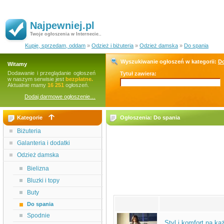
Najpewniej.pl
Twoje ogłoszenia w Internecie..
Kupię, sprzedam, oddam
»
Odzież i biżuteria
»
Odzież damska
»
Do spania
Wyszukiwanie ogłoszeń w kategorii:
Do
Witamy
Dodawanie i przeglądanie ogłoszeń
Tytuł zawiera:
w naszym serwisie jest
bezpłatne.
Aktualnie mamy
16 251
ogłoszeń.
Dodaj darmowe ogłoszenie…
Kategorie
Ogłoszenia: Do spania
Biżuteria
Galanteria i dodatki
Odzież damska
Bielizna
Bluzki i topy
Buty
Do spania
Spodnie
Styl i komfort na k