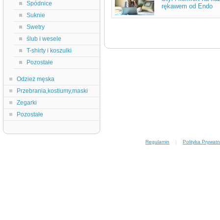
Spódnice
rękawem od Endo
Suknie
Swetry
ślub i wesele
T-shirty i koszulki
Pozostałe
Odzież męska
Przebrania,kostiumy,maski
Zegarki
Pozostałe
Regulamin
|
Polityka Prywatn