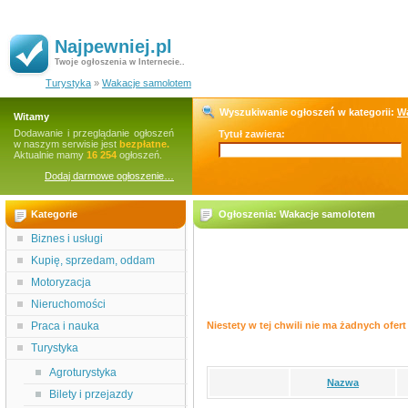
Najpewniej.pl
Twoje ogłoszenia w Internecie..
Turystyka
»
Wakacje samolotem
Wyszukiwanie ogłoszeń w kategorii:
W
Witamy
Dodawanie i przeglądanie ogłoszeń
Tytuł zawiera:
w naszym serwisie jest
bezpłatne.
Aktualnie mamy
16 254
ogłoszeń.
Dodaj darmowe ogłoszenie…
Kategorie
Ogłoszenia: Wakacje samolotem
Biznes i usługi
Kupię, sprzedam, oddam
Motoryzacja
Nieruchomości
Praca i nauka
Niestety w tej chwili nie ma żadnych ofert 
Turystyka
Agroturystyka
Nazwa
Bilety i przejazdy