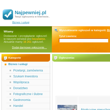
Najpewniej.pl
Twoje ogłoszenia w Internecie..
Biznes i usługi
Wyszukiwanie ogłoszeń w kategorii:
Bi
Witamy
Dodawanie i przeglądanie ogłoszeń
Tytuł zawiera:
w naszym serwisie jest
bezpłatne.
Aktualnie mamy
16 251
ogłoszeń.
Dodaj darmowe ogłoszenie…
Kategorie
Ogłoszenia:
Biznes i usługi
Przetargi, zamówienia
Szukam Inwestora
Współpraca
Doradztwo
Fotograficzne i ślubne
Gastronomia
Handel
Atrakcyjne nierucho