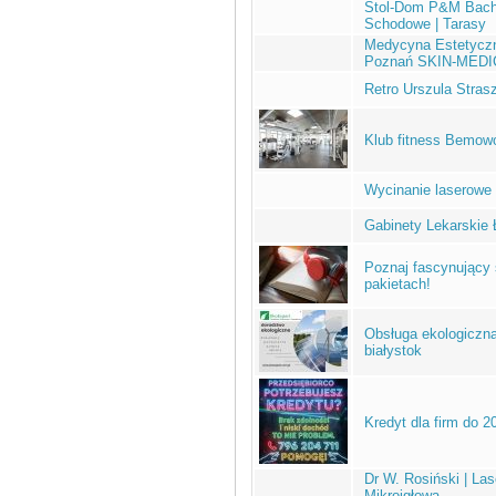
Stol-Dom P&M Bacht
Schodowe | Tarasy
Medycyna Estetyczn
Poznań SKIN-MEDI
Retro Urszula Stras
Klub fitness Bemowo 
Wycinanie laserowe B
Gabinety Lekarskie
Poznaj fascynujący 
pakietach!
Obsługa ekologiczna
białystok
Kredyt dla firm do 2
Dr W. Rosiński | Las
Mikroigłowa