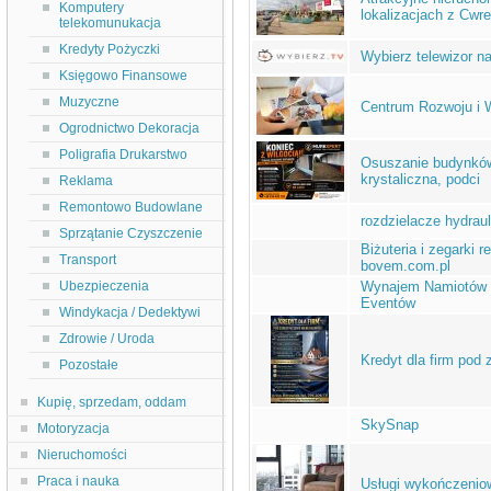
Komputery
lokalizacjach z Cwre
telekomunukacja
Kredyty Pożyczki
Wybierz telewizor n
Księgowo Finansowe
Muzyczne
Centrum Rozwoju i W
Ogrodnictwo Dekoracja
Poligrafia Drukarstwo
Osuszanie budynków,
krystaliczna, podci
Reklama
Remontowo Budowlane
rozdzielacze hydrau
Sprzątanie Czyszczenie
Biżuteria i zegarki
Transport
bovem.com.pl
Ubezpieczenia
Wynajem Namiotów I
Eventów
Windykacja / Dedektywi
Zdrowie / Uroda
Kredyt dla firm pod
Pozostałe
Kupię, sprzedam, oddam
SkySnap
Motoryzacja
Nieruchomości
Praca i nauka
Usługi wykończenio