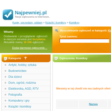
Najpewniej.pl
Twoje ogłoszenia w Internecie..
Kupię, sprzedam, oddam
»
Książki i komiksy
»
Komiksy
Wyszukiwanie ogłoszeń w kategorii:
K
Witamy
Dodawanie i przeglądanie ogłoszeń
Tytuł zawiera:
w naszym serwisie jest
bezpłatne.
Aktualnie mamy
16 246
ogłoszeń.
Dodaj darmowe ogłoszenie…
Kategorie
Ogłoszenia: Komiksy
Antyki, hobby, sztuka
Budownictwo
Dla dzieci
Dom, ogród, rodzina
Elektronika, AGD, RTV
Niestety w tej chwili nie ma żadnych ofert 
Fotografia
Komputery i gry
Nazwa
Książki i komiksy