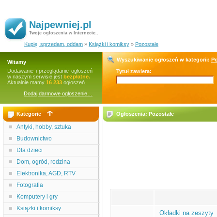
Najpewniej.pl
Twoje ogłoszenia w Internecie..
Kupię, sprzedam, oddam
»
Książki i komiksy
»
Pozostałe
Wyszukiwanie ogłoszeń w kategorii:
Po
Witamy
Dodawanie i przeglądanie ogłoszeń
Tytuł zawiera:
w naszym serwisie jest
bezpłatne.
Aktualnie mamy
16 233
ogłoszeń.
Dodaj darmowe ogłoszenie…
Kategorie
Ogłoszenia: Pozostałe
Antyki, hobby, sztuka
Budownictwo
Dla dzieci
Dom, ogród, rodzina
Elektronika, AGD, RTV
Fotografia
Komputery i gry
Książki i komiksy
Okładki na zeszyty