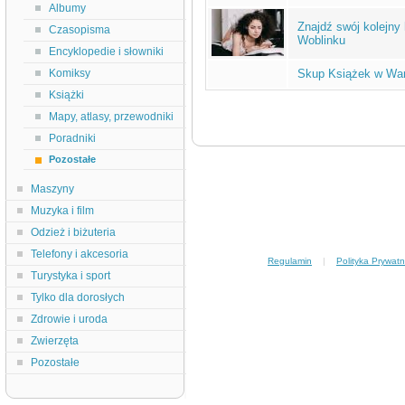
Albumy
Znajdź swój kolejny
Czasopisma
Woblinku
Encyklopedie i słowniki
Komiksy
Skup Książek w War
Książki
Mapy, atlasy, przewodniki
Poradniki
Pozostałe
Maszyny
Muzyka i film
Odzież i biżuteria
Telefony i akcesoria
Regulamin
|
Polityka Prywatn
Turystyka i sport
Tylko dla dorosłych
Zdrowie i uroda
Zwierzęta
Pozostałe