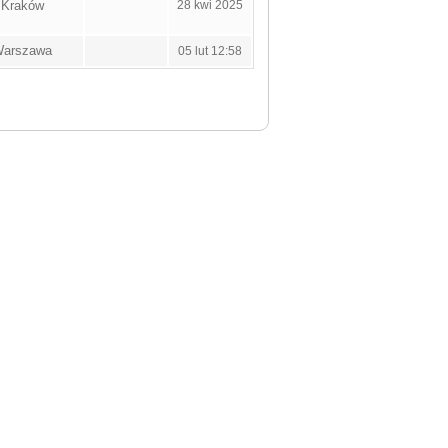
Kraków
28 kwi 2025
arszawa
05 lut 12:58