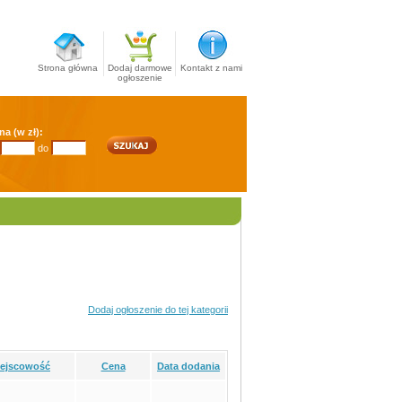
Strona główna
Dodaj darmowe
Kontakt z nami
ogłoszenie
na (w zł):
do
Dodaj ogłoszenie do tej kategorii
iejscowość
Cena
Data dodania