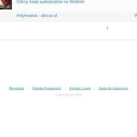
Odkryj świat audiobooków na Woblink!
Antykwariat - atticus.pl
W
1
Regulamin
|
Polityka Prywatności
|
Kontakt z nami
|
Dodaj do ulubionych
Copyright (c) 2008