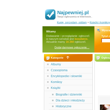
Najpewniej.pl
Twoje ogłoszenia w Internecie..
Kupię, sprzedam, oddam
»
Książki i komiks
Wyszu
Witamy
Dodawanie i przeglądanie ogłoszeń
Tytuł 
w naszym serwisie jest
bezpłatne.
Aktualnie mamy
16 260
ogłoszeń.
Dodaj darmowe ogłoszenie…
Kategorie
Ogłosz
Albumy
Czasopisma
Encyklopedie i słowniki
Komiksy
Książki
Biografie i dzienniki
Dla dzieci i młodzieży
Historyczne