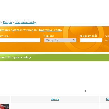
y
»
Książki
»
Rozrywka i hobby
kiwanie ogłoszeń w kategorii:
Rozrywka i hobby
zawiera:
Region:
Miejscowość:
Ce
od
enia: Rozrywka i hobby
1
Nazwa
M