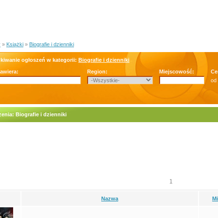
y
»
Książki
»
Biografie i dzienniki
kiwanie ogłoszeń w kategorii:
Biografie i dzienniki
zawiera:
Region:
Miejscowość:
Ce
od
enia: Biografie i dzienniki
1
Nazwa
M