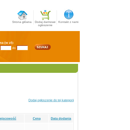
Strona główna
Dodaj darmowe
Kontakt z nami
ogłoszenie
na (w zł):
do
Dodaj ogłoszenie do tej kategorii
iejscowość
Cena
Data dodania