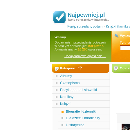
Najpewniej.pl
Twoje ogłoszenia w Internecie..
Kupię, sprzedam, oddam
»
Książki i komiks
Wyszu
Witamy
Dodawanie i przeglądanie ogłoszeń
Tytuł 
w naszym serwisie jest
bezpłatne.
Aktualnie mamy
16 250
ogłoszeń.
Dodaj darmowe ogłoszenie…
Kategorie
Ogłosz
Albumy
Czasopisma
Encyklopedie i słowniki
Komiksy
Książki
Biografie i dzienniki
Dla dzieci i młodzieży
Historyczne