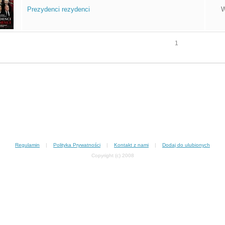
Prezydenci rezydenci
W
1
Regulamin
|
Polityka Prywatności
|
Kontakt z nami
|
Dodaj do ulubionych
Copyright (c) 2008