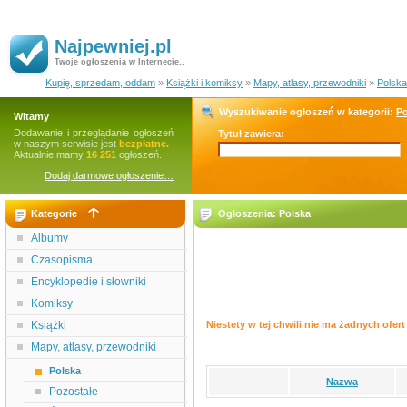
Najpewniej.pl
Twoje ogłoszenia w Internecie..
Kupię, sprzedam, oddam
»
Książki i komiksy
»
Mapy, atlasy, przewodniki
»
Polska
Wyszukiwanie ogłoszeń w kategorii:
Po
Witamy
Dodawanie i przeglądanie ogłoszeń
Tytuł zawiera:
w naszym serwisie jest
bezpłatne.
Aktualnie mamy
16 251
ogłoszeń.
Dodaj darmowe ogłoszenie…
Kategorie
Ogłoszenia: Polska
Albumy
Czasopisma
Encyklopedie i słowniki
Komiksy
Książki
Niestety w tej chwili nie ma żadnych ofert 
Mapy, atlasy, przewodniki
Polska
Nazwa
Pozostałe