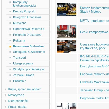
Komputery
telekomunukacja
Drenaż fundamentów,
Kredyty Pożyczki
Śląsk / Małopo
Księgowo Finansowe
META - producent 
Muzyczne
Ogrodnictwo Dekoracja
Deski kompozytowe
Poligrafia Drukarstwo
Reklama
Osuszanie budynków,
Remontowo Budowlane
krystaliczna, podci
Sprzątanie Czyszczenie
INSTAL-FILTER Pr
Transport
Powietrza Spółka A
Ubezpieczenia
Dystrybutor rur GRP 
Windykacja / Dedektywi
Fachowe remonty d
Zdrowie / Uroda
Pozostałe
Hydraulik Warszawa 
Kupię, sprzedam, oddam
Janowiec Group - g
Motoryzacja
Pogotowie hydraulic
Nieruchomości
Praca i nauka