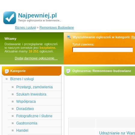
Najpewniej.pl
Twoje ogłoszenia w Internecie..
Biznes i usługi
»
Remontowo Budowlane
Wyszukiwanie ogłoszeń w kategorii:
R
Witamy
Dodawanie i przeglądanie ogłoszeń
Tytuł zawiera:
w naszym serwisie jest
bezpłatne.
Aktualnie mamy
16 251
ogłoszeń.
Dodaj darmowe ogłoszenie…
Kategorie
Ogłoszenia: Remontowo-budowlane
Biznes i usługi
Przetargi, zamówienia
Szukam Inwestora
Współpraca
Doradztwo
Fotograficzne i ślubne
Gastronomia
Handel
Udrażnianie rur Wa