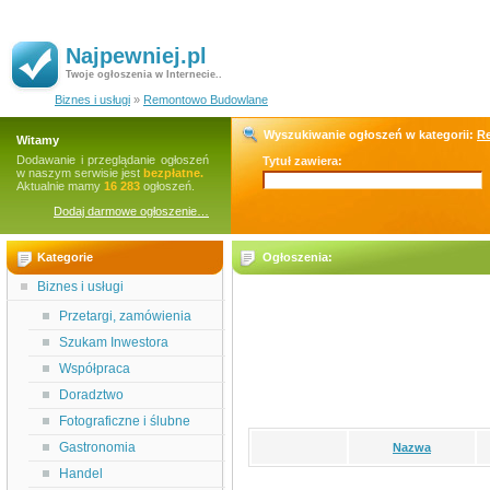
Najpewniej.pl
Twoje ogłoszenia w Internecie..
Biznes i usługi
»
Remontowo Budowlane
Wyszukiwanie ogłoszeń w kategorii:
R
Witamy
Dodawanie i przeglądanie ogłoszeń
Tytuł zawiera:
w naszym serwisie jest
bezpłatne.
Aktualnie mamy
16 283
ogłoszeń.
Dodaj darmowe ogłoszenie…
Kategorie
Ogłoszenia:
Biznes i usługi
Przetargi, zamówienia
Szukam Inwestora
Współpraca
Doradztwo
Fotograficzne i ślubne
Gastronomia
Nazwa
Handel