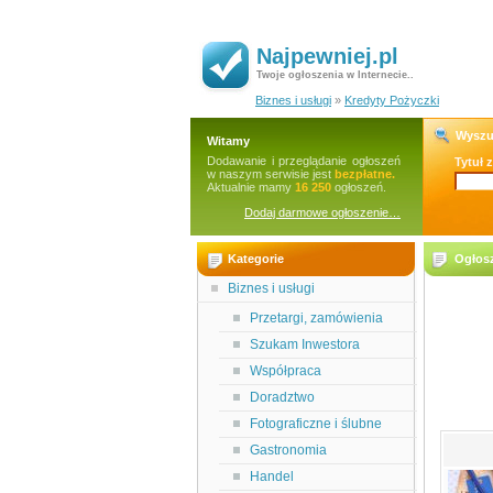
Najpewniej.pl
Twoje ogłoszenia w Internecie..
Biznes i usługi
»
Kredyty Pożyczki
Wyszu
Witamy
Dodawanie i przeglądanie ogłoszeń
Tytuł 
w naszym serwisie jest
bezpłatne.
Aktualnie mamy
16 250
ogłoszeń.
Dodaj darmowe ogłoszenie…
Kategorie
Ogłosz
Biznes i usługi
Przetargi, zamówienia
Szukam Inwestora
Współpraca
Doradztwo
Fotograficzne i ślubne
Gastronomia
Handel