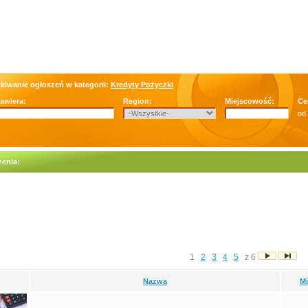
kiwanie ogłoszeń w kategorii:
Kredyty Pożyczki
zawiera:
Region:
Miejscowość:
Ce
od
enia:
1
2
3
4
5
z 6
Nazwa
M