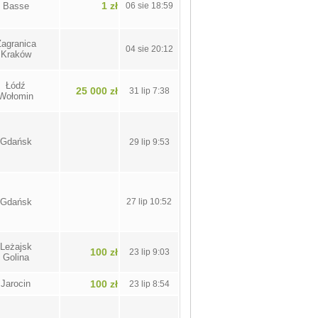
1 zł
Basse
06 sie 18:59
agranica
04 sie 20:12
Kraków
Łódź
25 000 zł
31 lip 7:38
Wołomin
Gdańsk
29 lip 9:53
Gdańsk
27 lip 10:52
Leżajsk
100 zł
23 lip 9:03
Golina
Jarocin
100 zł
23 lip 8:54