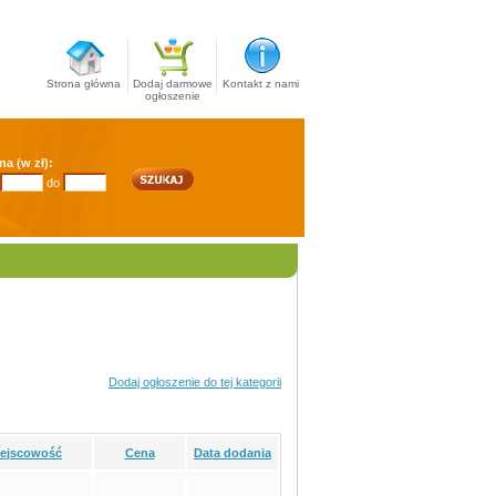
Strona główna
Dodaj darmowe
Kontakt z nami
ogłoszenie
na (w zł):
do
Dodaj ogłoszenie do tej kategorii
iejscowość
Cena
Data dodania