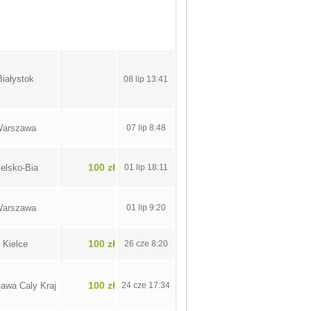
Białystok
08 lip 13:41
arszawa
07 lip 8:48
100 zł
ielsko-Bia
01 lip 18:11
arszawa
01 lip 9:20
100 zł
Kielce
26 cze 8:20
100 zł
awa Caly Kraj
24 cze 17:34