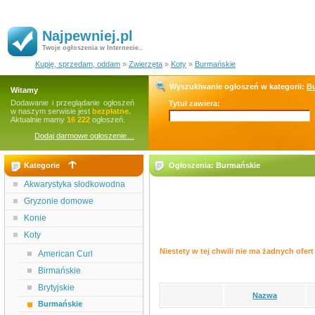
Najpewniej.pl
Twoje ogłoszenia w Internecie..
Kupię, sprzedam, oddam
»
Zwierzęta
»
Koty
»
Burmańskie
Wyszukiwanie ogłoszeń w kategorii:
B
Witamy
Dodawanie i przeglądanie ogłoszeń
Tytuł zawiera:
w naszym serwisie jest
bezpłatne.
Aktualnie mamy
16 222
ogłoszeń.
Dodaj darmowe ogłoszenie…
Kategorie
Ogłoszenia: Burmańskie
Akwarystyka słodkowodna
Gryzonie domowe
Konie
Koty
Niestety w tej chwili nie ma żadnych ofert 
American Curl
Birmańskie
Brytyjskie
Nazwa
Burmańskie