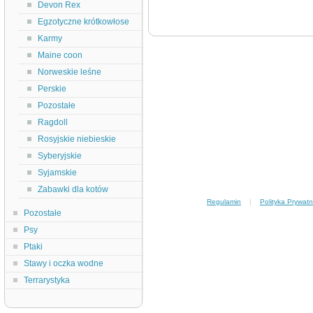
Devon Rex
Egzotyczne krótkowłose
Karmy
Maine coon
Norweskie leśne
Perskie
Pozostałe
Ragdoll
Rosyjskie niebieskie
Syberyjskie
Syjamskie
Zabawki dla kotów
Regulamin
|
Polityka Prywatn
Pozostałe
Psy
Ptaki
Stawy i oczka wodne
Terrarystyka