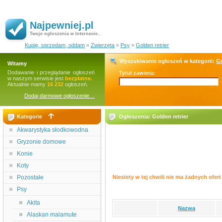
Najpewniej.pl
Twoje ogłoszenia w Internecie..
Kupię, sprzedam, oddam
»
Zwierzęta
»
Psy
»
Golden retrier
Wyszukiwanie ogłoszeń w kategorii:
Go
Witamy
Dodawanie i przeglądanie ogłoszeń
Tytuł zawiera:
w naszym serwisie jest
bezpłatne.
Aktualnie mamy
16 232
ogłoszeń.
Dodaj darmowe ogłoszenie…
Kategorie
Ogłoszenia: Golden retrier
Akwarystyka słodkowodna
Gryzonie domowe
Konie
Koty
Pozostałe
Niestety w tej chwili nie ma żadnych ofert 
Psy
Akita
Nazwa
Alaskan malamute