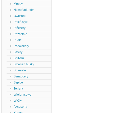
Mopsy
Nowofunlandy
Owczarki
Pekińczyki
Pińczery
Pozostałe
Pudle
Rottweilery
Setery
Shit-tzu
Siberian husky
Spaniele
Sznaucery
Szpice
Teriery
Wielorasowe
Wyżły
Akcesoria
Karmy