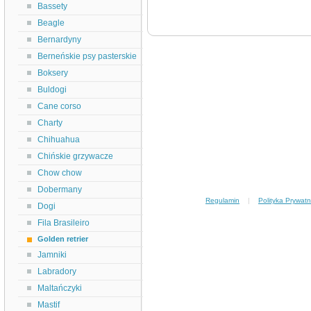
Bassety
Beagle
Bernardyny
Berneńskie psy pasterskie
Boksery
Buldogi
Cane corso
Charty
Chihuahua
Chińskie grzywacze
Chow chow
Dobermany
Regulamin
|
Polityka Prywatn
Dogi
Fila Brasileiro
Golden retrier
Jamniki
Labradory
Maltańczyki
Mastif