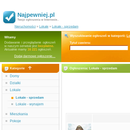
Najpewniej.pl
Twoje ogłoszenia w Internecie..
Nieruchomości
»
Lokale
»
Lokale - sprzedam
Wyszukiwanie ogłoszeń w kategorii:
Lo
Witamy
Dodawanie i przeglądanie ogłoszeń
Tytuł zawiera:
w naszym serwisie jest
bezpłatne.
Aktualnie mamy
16 221
ogłoszeń.
Dodaj darmowe ogłoszenie…
Kategorie
Ogłoszenia: Lokale - sprzedam
Domy
Działki
Lokale
Lokale - sprzedam
Lokale - wynajem
Mieszkania
Pokoje