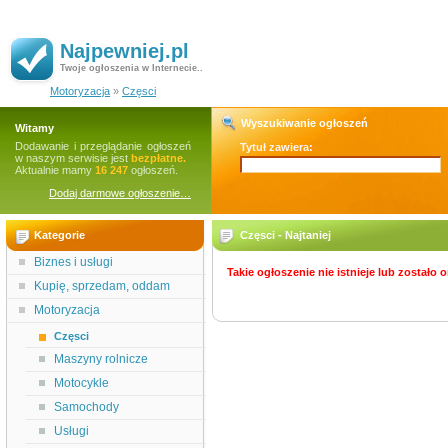
Najpewniej.pl
Twoje ogłoszenia w Internecie..
Motoryzacja
»
Częsci
Wyszukiwanie ogłoszeń
Witamy
Dodawanie i przeglądanie ogłoszeń
Tytuł zawiera:
w naszym serwisie jest
bezpłatne.
Aktualnie mamy
16 247
ogłoszeń.
Dodaj darmowe ogłoszenie…
Kategorie
Częsci - Najtaniej
Biznes i usługi
Takie ogłoszenie nie istnieje lub zostało
Kupię, sprzedam, oddam
Motoryzacja
Częsci
Maszyny rolnicze
Motocykle
Samochody
Usługi