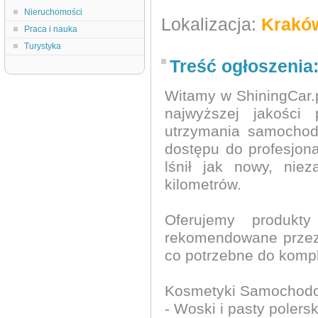
Nieruchomości
Lokalizacja:
Krakó
Praca i nauka
Turystyka
Treść ogłoszenia
Witamy w ShiningCar.pl
najwyższej jakości 
utrzymania samochod
dostępu do profesjona
lśnił jak nowy, nie
kilometrów.
Oferujemy produkt
rekomendowane przez 
co potrzebne do komp
Kosmetyki Samochod
- Woski i pasty polersk