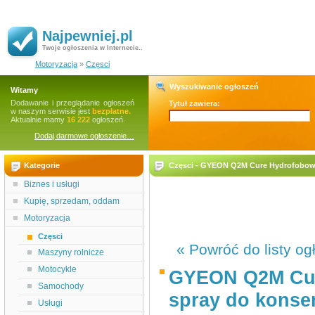
Najpewniej.pl
Twoje ogłoszenia w Internecie..
Motoryzacja
»
Częsci
Wyszukiwanie ogłoszeń
Witamy
Dodawanie i przeglądanie ogłoszeń
Tytuł zawiera:
w naszym serwisie jest
bezpłatne.
Aktualnie mamy
16 222
ogłoszeń.
Dodaj darmowe ogłoszenie…
Kategorie
Częsci - GYEON Q2M Cure Hydrofobowy
Biznes i usługi
Kupię, sprzedam, oddam
Motoryzacja
Częsci
« Powróć do listy og
Maszyny rolnicze
Motocykle
GYEON Q2M Cur
Samochody
spray do konse
Usługi