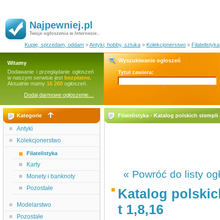
Najpewniej.pl
Twoje ogłoszenia w Internecie..
Kupię, sprzedam, oddam
»
Antyki, hobby, sztuka
»
Kolekcjonerstwo
»
Filatelistyka
Wyszukiwanie ogłoszeń
Witamy
Dodawanie i przeglądanie ogłoszeń
Tytuł zawiera:
w naszym serwisie jest
bezpłatne.
Aktualnie mamy
16 260
ogłoszeń.
Dodaj darmowe ogłoszenie…
Kategorie
Filatelistyka - Katalog polskich stempli
Antyki
Kolekcjonerstwo
Filatelistyka
Karty
« Powróć do listy og
Monety i banknoty
Pozostałe
Katalog polskic
Modelarstwo
t 1,8,16
Pozostałe