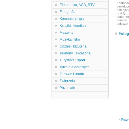
Zastana
Elektronika, AGD, RTV
dewelop
funkcjo
Fotografia
praktycz
osób, kt
Komputery i gry
domów z
połączeni
Książki i komiksy
Maszyny
Fotog
Muzyka i film
Odzież i biżuteria
Telefony i akcesoria
Turystyka i sport
Tylko dla dorosłych
Zdrowie i uroda
Zwierzęta
Pozostałe
« Powró