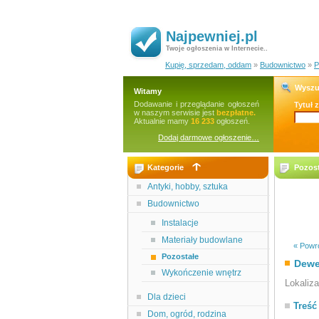
Najpewniej.pl
Twoje ogłoszenia w Internecie..
Kupię, sprzedam, oddam
»
Budownictwo
»
P
Wyszu
Witamy
Dodawanie i przeglądanie ogłoszeń
Tytuł 
w naszym serwisie jest
bezpłatne.
Aktualnie mamy
16 233
ogłoszeń.
Dodaj darmowe ogłoszenie…
Kategorie
Pozost
Antyki, hobby, sztuka
Budownictwo
Instalacje
Materiały budowlane
« Powró
Pozostałe
Dewe
Wykończenie wnętrz
Lokaliz
Dla dzieci
Treść
Dom, ogród, rodzina