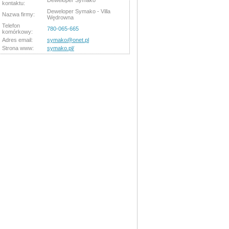
Deweloper Symako
kontaktu:
Deweloper Symako - Villa
Nazwa firmy:
Wędrowna
Telefon
780-065-665
komórkowy:
Adres email:
symako@onet.pl
Strona www:
symako.pl/