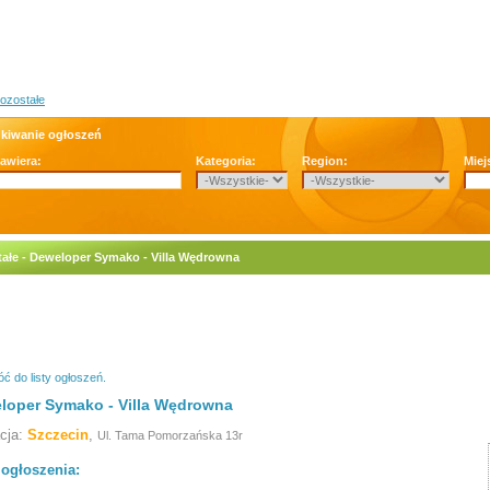
ozostałe
kiwanie ogłoszeń
zawiera:
Kategoria:
Region:
Miej
ałe - Deweloper Symako - Villa Wędrowna
ć do listy ogłoszeń.
loper Symako - Villa Wędrowna
acja:
Szczecin
,
Ul. Tama Pomorzańska 13r
 ogłoszenia: