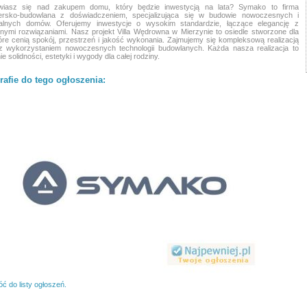
wiasz się nad zakupem domu, który będzie inwestycją na lata? Symako to firma
ersko-budowlana z doświadczeniem, specjalizująca się w budowie nowoczesnych i
nalnych domów. Oferujemy inwestycje o wysokim standardzie, łączące elegancję z
nymi rozwiązaniami. Nasz projekt Villa Wędrowna w Mierzynie to osiedle stworzone dla
óre cenią spokój, przestrzeń i jakość wykonania. Zajmujemy się kompleksową realizacją
 wykorzystaniem nowoczesnych technologii budowlanych. Każda nasza realizacja to
e solidności, estetyki i wygody dla całej rodziny.
rafie do tego ogłoszenia:
ć do listy ogłoszeń.