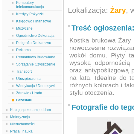
Komputery
telekomunukacja
Lokalizacja:
Żary
,
W
Kredyty Pożyczki
Księgowo Finansowe
Treść ogłoszenia
Muzyczne
Ogrodnictwo Dekoracja
Kostka brukowa Żary 
Poligrafia Drukarstwo
nowoczesne rozwiązani
Reklama
wokół domu. Płyty ta
Remontowo Budowlane
wysoką odpornością 
Sprzątanie Czyszczenie
oraz antypoślizgową 
Transport
na lata. Idealne do 
Ubezpieczenia
różnych kolorach i fa
Windykacja / Dedektywi
stylu otoczenia.
Zdrowie / Uroda
Pozostałe
Fotografie do teg
Kupię, sprzedam, oddam
Motoryzacja
Nieruchomości
Praca i nauka