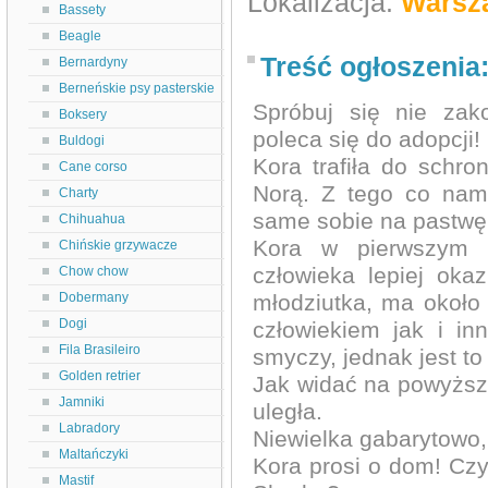
Lokalizacja:
Warsz
Bassety
Beagle
Treść ogłoszenia
Bernardyny
Berneńskie psy pasterskie
Spróbuj się nie zak
Boksery
poleca się do adopcji!
Buldogi
Kora trafiła do schr
Cane corso
Norą. Z tego co nam
Charty
same sobie na pastwę 
Chihuahua
Kora w pierwszym k
Chińskie grzywacze
człowieka lepiej oka
Chow chow
Dobermany
młodziutka, ma około
Dogi
człowiekiem jak i in
Fila Brasileiro
smyczy, jednak jest t
Golden retrier
Jak widać na powyższy
Jamniki
uległa.
Labradory
Niewielka gabarytowo,
Maltańczyki
Kora prosi o dom! Cz
Mastif