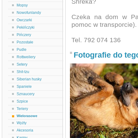
Shreka?
Mopsy
Nowofunlandy
Czeka na dom w Pas
Owczarki
pomoc w transporcie).
Pekińczyki
Pińczery
Tel. 792 074 136
Pozostałe
Pudle
Fotografie do teg
Rottweilery
Setery
Shit-tzu
Siberian husky
Spaniele
Sznaucery
Szpice
Teriery
Wielorasowe
Wyżły
Akcesoria
Karmy