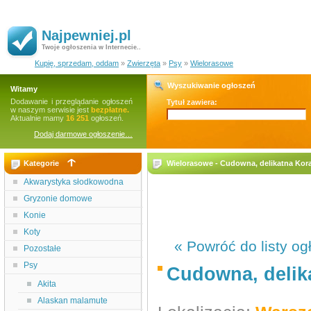
Najpewniej.pl
Twoje ogłoszenia w Internecie..
Kupię, sprzedam, oddam
»
Zwierzęta
»
Psy
»
Wielorasowe
Wyszukiwanie ogłoszeń
Witamy
Dodawanie i przeglądanie ogłoszeń
Tytuł zawiera:
w naszym serwisie jest
bezpłatne.
Aktualnie mamy
16 251
ogłoszeń.
Dodaj darmowe ogłoszenie…
Kategorie
Wielorasowe - Cudowna, delikatna Kor
Akwarystyka słodkowodna
Gryzonie domowe
Konie
Koty
« Powróć do listy og
Pozostałe
Psy
Cudowna, delik
Akita
Alaskan malamute