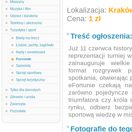
Maszyny
Lokalizacja:
Krakó
Muzyka i film
Odzież i biżuteria
Cena:
1 zł
Telefony i akcesoria
Turystyka i sport
Treść ogłoszenia
Bilety na mecz
Łodzie, jachty, żaglówki
Już 11 czerwca histor
Narty i snowboard
reprezentacji turniej
Pozostałe
zainauguruje wielki
Samoloty
format rozgrywek p
Sprzęt sportowy
spotkania, otwierając
Sprzęt turystyczny
eFortunie czekają n
Tylko dla dorosłych
zarówno pojedyncze 
Zdrowie i uroda
triumfatora czy króla 
Zwierzęta
rynku, odbierz bezp
Pozostałe
sportową wiedzę w mi
Fotografie do teg