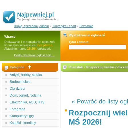
Najpewniej.pl
Twoje ogłoszenia w Internecie..
Kupię, sprzedam, oddam
»
Turystyka i sport
»
Pozostałe
Wyszukiwanie ogłoszeń
Witamy
Dodawanie i przeglądanie ogłoszeń
Tytuł zawiera:
w naszym serwisie jest
bezpłatne.
Aktualnie mamy
16 264
ogłoszeń.
Dodaj darmowe ogłoszenie…
Kategorie
Pozostałe - Rozpocznij wielkie odliczan
Antyki, hobby, sztuka
Budownictwo
Dla dzieci
Dom, ogród, rodzina
« Powróć do listy og
Elektronika, AGD, RTV
Fotografia
Rozpocznij wiel
Komputery i gry
MŚ 2026!
Książki i komiksy