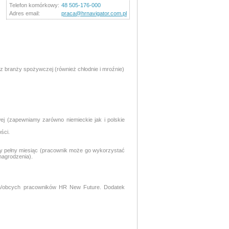
Telefon komórkowy:
48 505-176-000
Adres email:
praca@hrnavigator.com.pl
z branży spożywczej (również chłodnie i mroźnie)
j (zapewniamy zarówno niemieckie jak i polskie
ści.
y pełny miesiąc (pracownik może go wykorzystać
nagrodzenia).
ych/obcych pracowników HR New Future. Dodatek