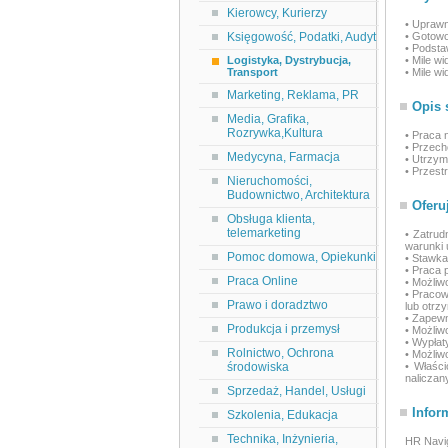
Kierowcy, Kurierzy
• Upraw
Księgowość, Podatki, Audyt
• Gotow
• Podsta
Logistyka, Dystrybucja,
• Mile w
Transport
• Mile w
Marketing, Reklama, PR
Opis 
Media, Grafika,
Rozrywka,Kultura
• Praca 
• Przech
Medycyna, Farmacja
• Utrzym
• Przest
Nieruchomości,
Budownictwo, Architektura
Oferu
Obsługa klienta,
telemarketing
• Zatru
warunki
Pomoc domowa, Opiekunki
• Stawka
• Praca 
Praca Online
• Możliw
• Pracow
Prawo i doradztwo
lub otrz
• Zapewn
Produkcja i przemysł
• Możliw
• Wypłat
Rolnictwo, Ochrona
• Możliw
środowiska
• Właśc
naliczany
Sprzedaż, Handel, Usługi
Infor
Szkolenia, Edukacja
Technika, Inżynieria,
HR Navig