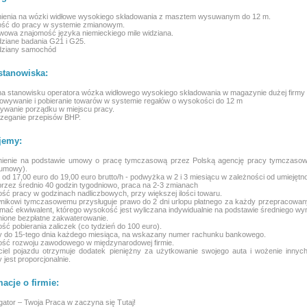
nienia na wózki widłowe wysokiego składowania z masztem wysuwanym do 12 m.
ość do pracy w systemie zmianowym.
wowa znajomość języka niemieckiego mile widziana.
idziane badania G21 i G25.
idziany samochód
stanowiska:
na stanowisku operatora wózka widłowego wysokiego składowania w magazynie dużej firmy 
owywanie i pobieranie towarów w systemie regałów o wysokości do 12 m
ywanie porządku w miejscu pracy.
rzeganie przepisów BHP.
jemy:
dnienie na podstawie umowy o pracę tymczasową przez Polską agencję pracy tymczasowe
 umowy).
 od 17,00 euro do 19,00 euro brutto/h - podwyżka w 2 i 3 miesiącu w zależności od umiejętno
przez średnio 40 godzin tygodniowo, praca na 2-3 zmianach
ość pracy w godzinach nadliczbowych, przy większej ilości towaru.
nikowi tymczasowemu przysługuje prawo do 2 dni urlopu płatnego za każdy przepracowan
ymać ekwiwalent, którego wysokość jest wyliczana indywidualnie na podstawie średniego wy
ione bezpłatne zakwaterowanie.
ość pobierania zaliczek (co tydzień do 100 euro).
y do 15-tego dnia każdego miesiąca, na wskazany numer rachunku bankowego.
ość rozwoju zawodowego w międzynarodowej firmie.
iciel pojazdu otrzymuje dodatek pieniężny za użytkowanie swojego auta i wożenie inn
 jest proporcjonalnie.
macje o firmie:
ator – Twoja Praca w zaczyna się Tutaj!