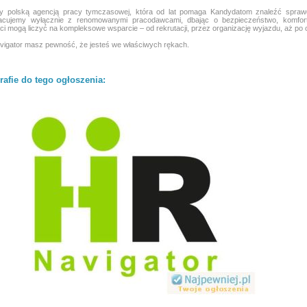
y polską agencją pracy tymczasowej, która od lat pomaga Kandydatom znaleźć sprawdzo
acujemy wyłącznie z renomowanymi pracodawcami, dbając o bezpieczeństwo, komfort 
i mogą liczyć na kompleksowe wsparcie – od rekrutacji, przez organizację wyjazdu, aż po 
igator masz pewność, że jesteś we właściwych rękach.
rafie do tego ogłoszenia: