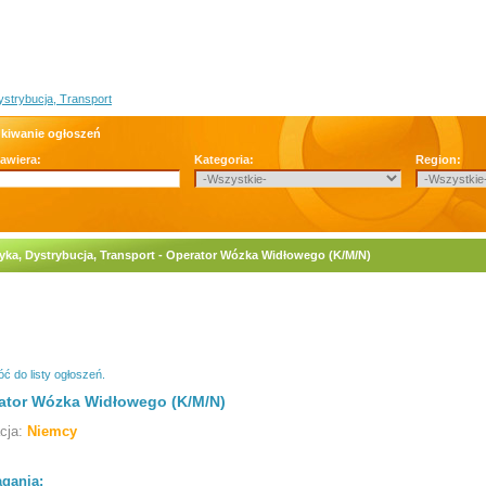
ystrybucja, Transport
kiwanie ogłoszeń
zawiera:
Kategoria:
Region:
yka, Dystrybucja, Transport - Operator Wózka Widłowego (K/M/N)
ć do listy ogłoszeń.
ator Wózka Widłowego (K/M/N)
acja:
Niemcy
gania: