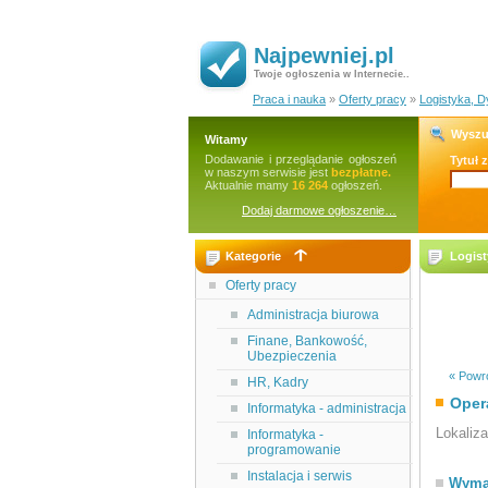
Najpewniej.pl
Twoje ogłoszenia w Internecie..
Praca i nauka
»
Oferty pracy
»
Logistyka, D
Wyszu
Witamy
Dodawanie i przeglądanie ogłoszeń
Tytuł 
w naszym serwisie jest
bezpłatne.
Aktualnie mamy
16 264
ogłoszeń.
Dodaj darmowe ogłoszenie…
Kategorie
Logist
Oferty pracy
Administracja biurowa
Finane, Bankowość,
Ubezpieczenia
« Powró
HR, Kadry
Oper
Informatyka - administracja
Lokaliz
Informatyka -
programowanie
Instalacja i serwis
Wyma