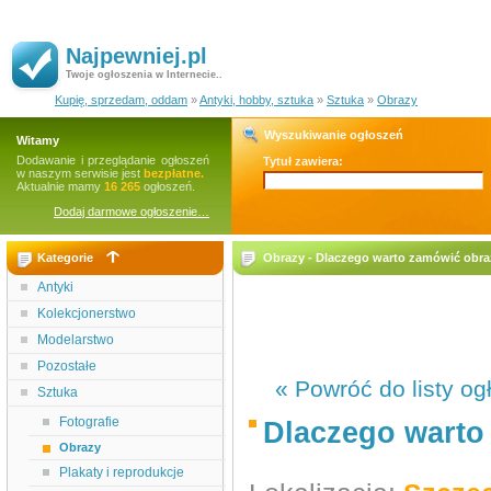
Najpewniej.pl
Twoje ogłoszenia w Internecie..
Kupię, sprzedam, oddam
»
Antyki, hobby, sztuka
»
Sztuka
»
Obrazy
Wyszukiwanie ogłoszeń
Witamy
Dodawanie i przeglądanie ogłoszeń
Tytuł zawiera:
w naszym serwisie jest
bezpłatne.
Aktualnie mamy
16 265
ogłoszeń.
Dodaj darmowe ogłoszenie…
Kategorie
Obrazy - Dlaczego warto zamówić obra
Antyki
Kolekcjonerstwo
Modelarstwo
Pozostałe
« Powróć do listy og
Sztuka
Fotografie
Dlaczego warto
Obrazy
Plakaty i reprodukcje