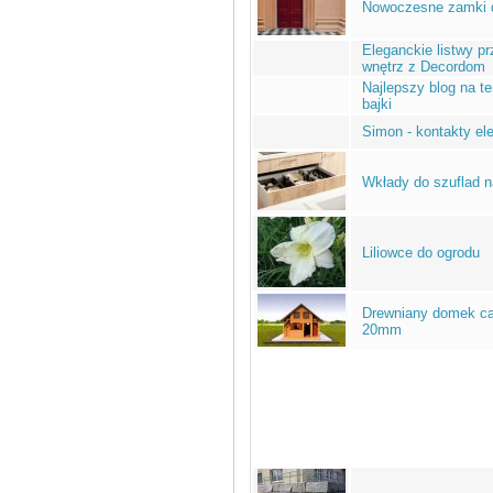
Nowoczesne zamki d
Eleganckie listwy p
wnętrz z Decordom
Najlepszy blog na te
bajki
Simon - kontakty el
Wkłady do szuflad n
Liliowce do ogrodu
Drewniany domek ca
20mm