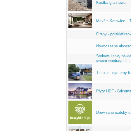
Kostka granitowa
Maxfliz Katowice – 
Firany - polskiefirank
Nowoczesne akcesor
Stylowe listwy oświ
swoim wnętrzom!
Trisolar - systemy f
Płyty HDF - Bricom
Drewniane ozdoby ch