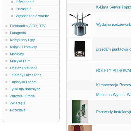
Oświetlenie
K-Lima Serwis i spr
Pozostałe
Wyposażenie wnętrz
Wydajne nadziewark
Elektronika, AGD, RTV
Fotografia
Komputery i gry
Książki i komiksy
przedam punktową o
Maszyny
Muzyka i film
Odzież i biżuteria
ROLETY PLISOWANE 
Telefony i akcesoria
Turystyka i sport
Klimatyzacja Rzesz
Tylko dla dorosłych
Meble na Wymiar W
Zdrowie i uroda
Zwierzęta
Pozostałe
Przewody instalacy