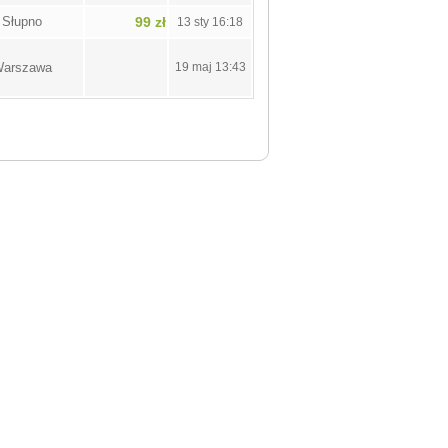
Słupno
99 zł
13 sty 16:18
arszawa
19 maj 13:43