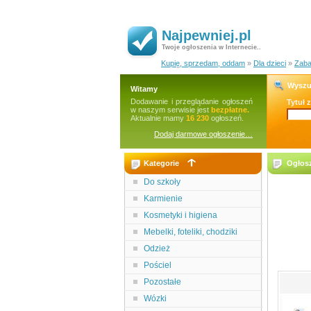
Najpewniej.pl
Twoje ogłoszenia w Internecie..
Kupię, sprzedam, oddam
»
Dla dzieci
»
Zaba
Wyszu
Witamy
Dodawanie i przeglądanie ogłoszeń
Tytuł 
w naszym serwisie jest
bezpłatne.
Aktualnie mamy
16 230
ogłoszeń.
Dodaj darmowe ogłoszenie…
Kategorie
Ogłosz
Do szkoły
Karmienie
Kosmetyki i higiena
Mebelki, foteliki, chodziki
Odzież
Pościel
Pozostałe
Wózki