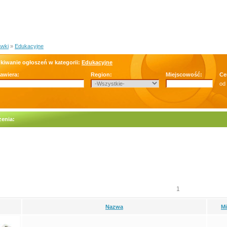
wki
»
Edukacyjne
kiwanie ogłoszeń w kategorii:
Edukacyjne
zawiera:
Region:
Miejscowość:
Ce
od
enia:
1
Nazwa
M