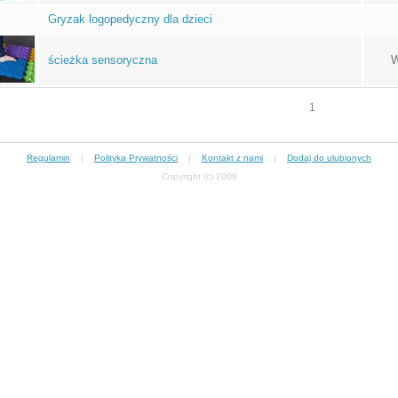
Gryzak logopedyczny dla dzieci
ścieżka sensoryczna
W
1
Regulamin
|
Polityka Prywatności
|
Kontakt z nami
|
Dodaj do ulubionych
Copyright (c) 2008