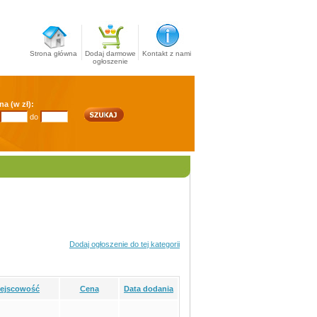
Strona główna
Dodaj darmowe
Kontakt z nami
ogłoszenie
na (w zł):
do
Dodaj ogłoszenie do tej kategorii
iejscowość
Cena
Data dodania