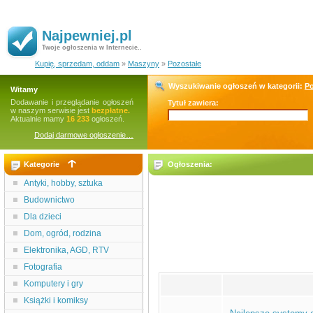
Najpewniej.pl
Twoje ogłoszenia w Internecie..
Kupię, sprzedam, oddam
»
Maszyny
»
Pozostałe
Wyszukiwanie ogłoszeń w kategorii:
Po
Witamy
Dodawanie i przeglądanie ogłoszeń
Tytuł zawiera:
w naszym serwisie jest
bezpłatne.
Aktualnie mamy
16 233
ogłoszeń.
Dodaj darmowe ogłoszenie…
Kategorie
Ogłoszenia:
Antyki, hobby, sztuka
Budownictwo
Dla dzieci
Dom, ogród, rodzina
Elektronika, AGD, RTV
Fotografia
Komputery i gry
Książki i komiksy