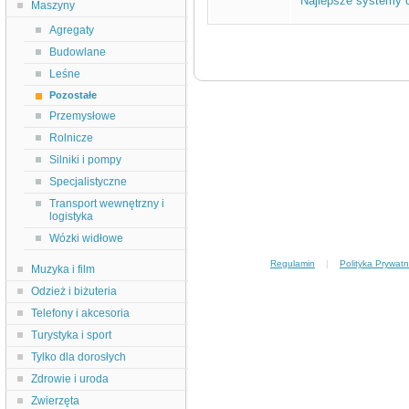
Najlepsze systemy 
Maszyny
Agregaty
Budowlane
Leśne
Pozostałe
Przemysłowe
Rolnicze
Silniki i pompy
Specjalistyczne
Transport wewnętrzny i
logistyka
Wózki widłowe
Regulamin
|
Polityka Prywatn
Muzyka i film
Odzież i biżuteria
Telefony i akcesoria
Turystyka i sport
Tylko dla dorosłych
Zdrowie i uroda
Zwierzęta