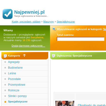
Najpewniej.pl
Twoje ogłoszenia w Internecie..
Kupię, sprzedam, oddam
»
Maszyny
»
Specjalistyczne
Wyszukiwanie ogłoszeń w kategorii:
Sp
Witamy
Dodawanie i przeglądanie ogłoszeń
Tytuł zawiera:
w naszym serwisie jest
bezpłatne.
Aktualnie mamy
16 230
ogłoszeń.
Dodaj darmowe ogłoszenie…
Kategorie
Ogłoszenia: Specjalistyczne
Agregaty
Budowlane
Leśne
Pozostałe
Przemysłowe
Rolnicze
Silniki i pompy
Specjalistyczne
Obrabiarki do metal