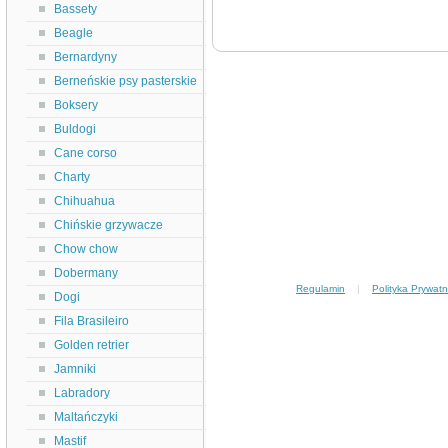
Bassety
Beagle
Bernardyny
Berneńskie psy pasterskie
Boksery
Buldogi
Cane corso
Charty
Chihuahua
Chińskie grzywacze
Chow chow
Dobermany
Regulamin
|
Polityka Prywatn
Dogi
Fila Brasileiro
Golden retrier
Jamniki
Labradory
Maltańczyki
Mastif