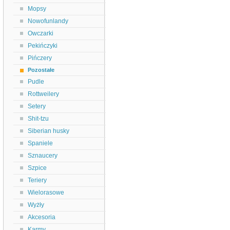
Mopsy
Nowofunlandy
Owczarki
Pekińczyki
Pińczery
Pozostałe
Pudle
Rottweilery
Setery
Shit-tzu
Siberian husky
Spaniele
Sznaucery
Szpice
Teriery
Wielorasowe
Wyżły
Akcesoria
Karmy