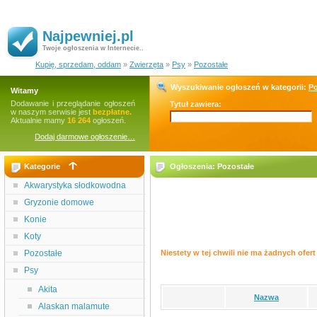
Najpewniej.pl
Twoje ogłoszenia w Internecie..
Kupię, sprzedam, oddam
»
Zwierzęta
»
Psy
»
Pozostałe
Wyszukiwanie ogłoszeń w kategorii:
Po
Witamy
Dodawanie i przeglądanie ogłoszeń
Tytuł zawiera:
w naszym serwisie jest
bezpłatne.
Aktualnie mamy
16 264
ogłoszeń.
Dodaj darmowe ogłoszenie…
Kategorie
Ogłoszenia: Pozostałe
Akwarystyka słodkowodna
Gryzonie domowe
Konie
Koty
Pozostałe
Niestety w tej chwili nie ma żadnych ofert 
Psy
Akita
Nazwa
Alaskan malamute