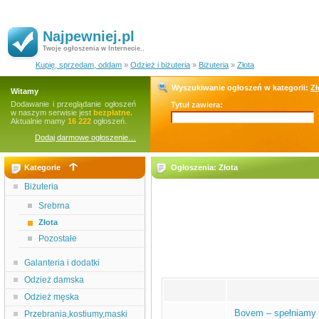
Najpewniej.pl
Twoje ogłoszenia w Internecie..
Kupię, sprzedam, oddam
»
Odzież i biżuteria
»
Biżuteria
»
Złota
Wyszukiwanie ogłoszeń w kategorii:
Zł
Witamy
Dodawanie i przeglądanie ogłoszeń
Tytuł zawiera:
w naszym serwisie jest
bezpłatne.
Aktualnie mamy
16 222
ogłoszeń.
Dodaj darmowe ogłoszenie…
Kategorie
Ogłoszenia: Złota
Biżuteria
Srebrna
Złota
Pozostałe
Galanteria i dodatki
Odzież damska
Odzież męska
Bovem – spełniamy
Przebrania,kostiumy,maski