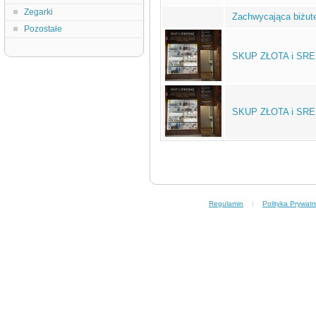
Zegarki
Zachwycająca biżu
Pozostałe
SKUP ZŁOTA i SREB
SKUP ZŁOTA i SREB
Regulamin
|
Polityka Prywatn