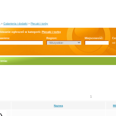
a
»
Galanteria i dodatki
»
Plecaki i torby
kiwanie ogłoszeń w kategorii:
Plecaki i torby
zawiera:
Region:
Miejscowość:
Ce
od
enia:
1
Nazwa
M