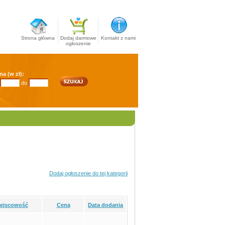
Strona główna
Dodaj darmowe
Kontakt z nami
ogłoszenie
na (w zł):
do
Dodaj ogłoszenie do tej kategorii
iejscowość
Cena
Data dodania