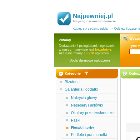
Najpewniej.pl
Twoje ogłoszenia w Internecie..
Kupię, sprzedam, oddam
»
Odzież i biżuteri
Wyszu
Witamy
Dodawanie i przeglądanie ogłoszeń
Tytuł 
w naszym serwisie jest
bezpłatne.
Aktualnie mamy
16 230
ogłoszeń.
Dodaj darmowe ogłoszenie…
Kategorie
Ogłosz
Biżuteria
Galanteria i dodatki
Nakrycia głowy
Nesesery i aktówki
Okulary przeciwsłoneczne
Paski
Plecaki i torby
Portfele i portmonetki