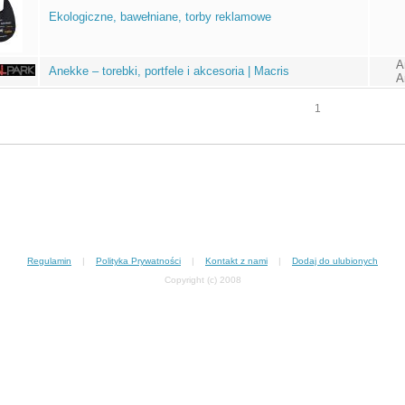
Ekologiczne, bawełniane, torby reklamowe
A
Anekke – torebki, portfele i akcesoria | Macris
A
1
Regulamin
|
Polityka Prywatności
|
Kontakt z nami
|
Dodaj do ulubionych
Copyright (c) 2008