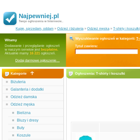
Najpewniej.pl
Twoje ogłoszenia w Internecie..
Kupię, sprzedam, oddam
»
Odzież i biżuteria
»
Odzież męska
»
T-shirty i koszulki
Wyszukiwanie ogłoszeń w kategorii:
T-
Witamy
Dodawanie i przeglądanie ogłoszeń
Tytuł zawiera:
w naszym serwisie jest
bezpłatne.
Aktualnie mamy
16 221
ogłoszeń.
Dodaj darmowe ogłoszenie…
Kategorie
Ogłoszenia: T-shirty i koszulki
Biżuteria
Galanteria i dodatki
Odzież damska
Odzież męska
Bielizna
Bluzy i dresy
Buty
Koszule