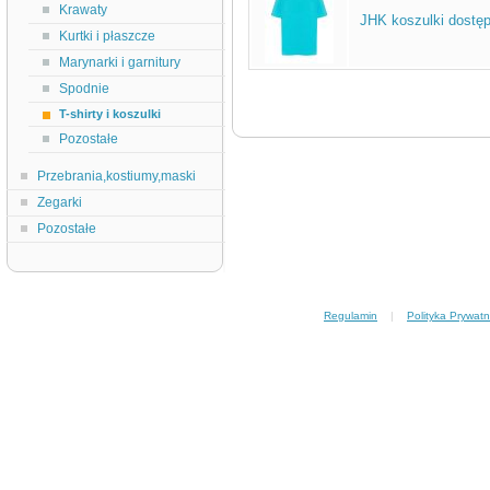
Krawaty
JHK koszulki dostęp
Kurtki i płaszcze
Marynarki i garnitury
Spodnie
T-shirty i koszulki
Pozostałe
Przebrania,kostiumy,maski
Zegarki
Pozostałe
Regulamin
|
Polityka Prywatn