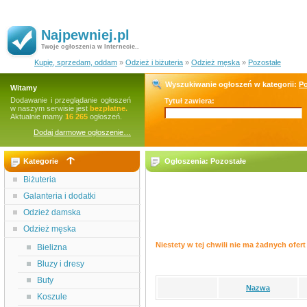
Najpewniej.pl
Twoje ogłoszenia w Internecie..
Kupię, sprzedam, oddam
»
Odzież i biżuteria
»
Odzież męska
»
Pozostałe
Wyszukiwanie ogłoszeń w kategorii:
Po
Witamy
Dodawanie i przeglądanie ogłoszeń
Tytuł zawiera:
w naszym serwisie jest
bezpłatne.
Aktualnie mamy
16 265
ogłoszeń.
Dodaj darmowe ogłoszenie…
Kategorie
Ogłoszenia: Pozostałe
Biżuteria
Galanteria i dodatki
Odzież damska
Odzież męska
Niestety w tej chwili nie ma żadnych ofert 
Bielizna
Bluzy i dresy
Buty
Nazwa
Koszule