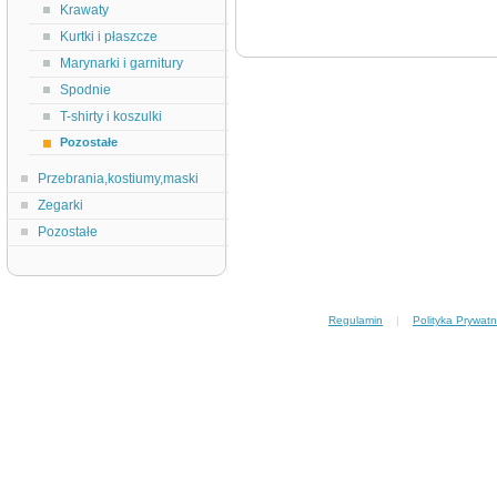
Krawaty
Kurtki i płaszcze
Marynarki i garnitury
Spodnie
T-shirty i koszulki
Pozostałe
Przebrania,kostiumy,maski
Zegarki
Pozostałe
Regulamin
|
Polityka Prywatn