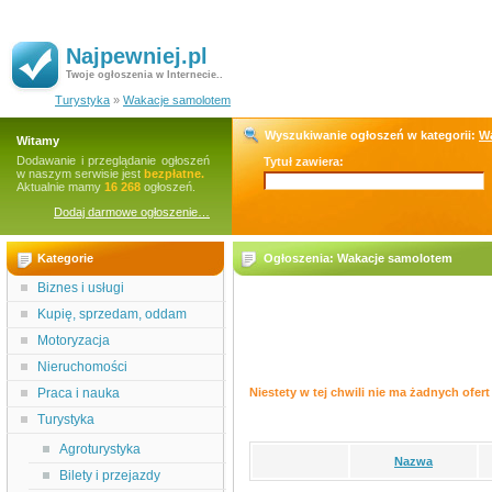
Najpewniej.pl
Twoje ogłoszenia w Internecie..
Turystyka
»
Wakacje samolotem
Wyszukiwanie ogłoszeń w kategorii:
W
Witamy
Dodawanie i przeglądanie ogłoszeń
Tytuł zawiera:
w naszym serwisie jest
bezpłatne.
Aktualnie mamy
16 268
ogłoszeń.
Dodaj darmowe ogłoszenie…
Kategorie
Ogłoszenia: Wakacje samolotem
Biznes i usługi
Kupię, sprzedam, oddam
Motoryzacja
Nieruchomości
Praca i nauka
Niestety w tej chwili nie ma żadnych ofert 
Turystyka
Agroturystyka
Nazwa
Bilety i przejazdy