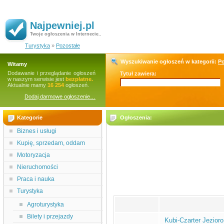
Najpewniej.pl
Twoje ogłoszenia w Internecie..
Turystyka
»
Pozostałe
Wyszukiwanie ogłoszeń w kategorii:
Po
Witamy
Dodawanie i przeglądanie ogłoszeń
Tytuł zawiera:
w naszym serwisie jest
bezpłatne.
Aktualnie mamy
16 254
ogłoszeń.
Dodaj darmowe ogłoszenie…
Kategorie
Ogłoszenia:
Biznes i usługi
Kupię, sprzedam, oddam
Motoryzacja
Nieruchomości
Praca i nauka
Turystyka
Agroturystyka
Bilety i przejazdy
Kubi-Czarter Jezioro