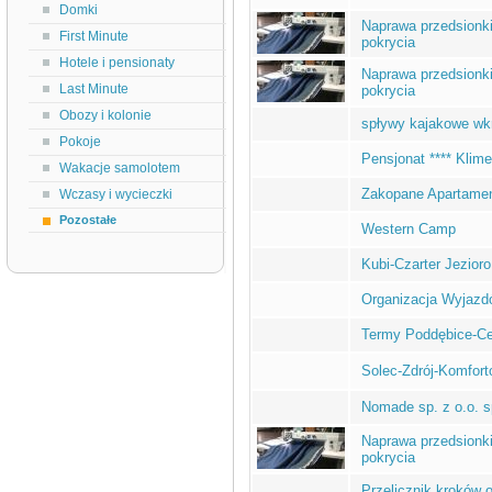
Domki
Naprawa przedsionki
First Minute
pokrycia
Hotele i pensionaty
Naprawa przedsionki
Last Minute
pokrycia
Obozy i kolonie
spływy kajakowe wk
Pokoje
Pensjonat **** Klim
Wakacje samolotem
Zakopane Apartame
Wczasy i wycieczki
Pozostałe
Western Camp
Kubi-Czarter Jezioro
Organizacja Wyjazdó
Termy Poddębice-Ce
Solec-Zdrój-Komfort
Nomade sp. z o.o. s
Naprawa przedsionki
pokrycia
Przelicznik kroków o